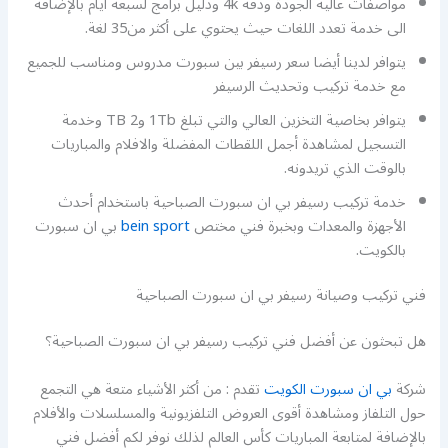
مواصفات عالية الجودة ودقة 4k ودليل برامج لسبعة أيام بالإضافة
الى خدمة تعدد اللغات حيث يحتوي على أكثر من35 لغة.
يتوافر لدينا أيضا سعر رسيفر بين سبورت مدروس ومناسب للجميع
مع خدمة تركيب وتحديث الرسيفر
يتوافر بخاصية التخزين العالي والتي تبلغ 1Tb و2 TB وخدمة
التسجيل لمشاهدة أجمل اللقطات المفضلة والافلام والمباريات
بالوقت الذي تريدونه.
خدمة تركيب رسيفر بي ان سبورت الصباحية باستخدام أحدث
الأجهزة والمعدات وبخبرة فني مختص
bein sport
بي ان سبورت
بالكويت.
فني تركيب وصيانة رسيفر بي ان سبورت الصباحية
هل تبحثون عن أفضل فني تركيب رسيفر بي ان سبورت الصباحية؟
شركة
بي ان سبورت الكويت
تقدم : من أكثر الأشياء متعة هي التجمع
حول التلفاز ومشاهدة أقوى العروض التلفزيونية والمسلسلات والأفلام
بالإضافة لمتابعة المباريات كأس العالم لذلك نوفر لكم أفضل فني