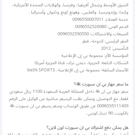
الشرق الأوسط وشمال أفريقيا، وفرنسا، والولايات المتحدة الأمريكية،
وكندا، وإندونيسيا، والفلبين، وهونغ كونغ وتايوان وأستراليا .
خدمة العملاء: 0096550007011
الدعم الفني: 0096552520080
المبيعات والاشتراكات: 0096552550550
المقر الرئيسي: الدوحة، قطر
التأسيس: 2012
المؤسسة الأم: مجموعة بي إن الإعلامية
الشبكات التابعة: الجزيرة، ديجي ترك، قناة الجزيرة أمريكا
الأسماء السابقة: مجموعة بي إن الإعلامية، beIN SPORTS
ما سعر جهاز بي ان سبورت 4k؟
سعر جهاز بي ان 4k داخل المملكة العربية السعودة 1100 ريال سعودي
فقط, مع التوصيل, ويمكن طلب الرسيفر مباشرة من الوكيل على الرقم
0096555111439 عن طريق الوتساب وسعر رسيفر بي ان سبورت 4k
بالكويت 90 دينار كويتي .
هل يمكن دفع اشتراك بي ان سبورت اون لاين؟
أطمئن وكن على ثقة أن جميع المنصات المتوفرة في الكويت و المملكة