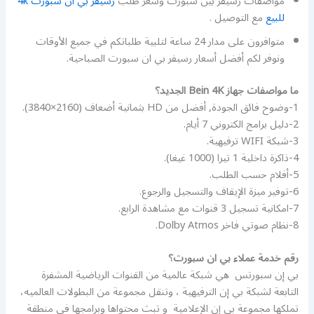
مواصفات رسيفر بين سبورت وسعر طلب
رسيفر بي ان سبورت 4k
للبيع
مع التوصيل .
متوافرون على مدار 24 ساعة لتلبية طلباتكم في جميع الأوقات
ونوفر لكم أفضل أسعار رسيفر بي ان سبورت الصباحية.
ما مواصفات جهاز Bein 4K الجديد؟
1-وضوح فائق الجودة, أفضل من HD بثمانية أضعاف (2160×3840).
2-دليل برامج الكتروني 7 أيام.
3-شبكة WIFI ترفيهية.
4-ذاكرة داخلية 1 تيرا (1000 غيغا).
5-أفلام حسب الطلب.
6-توفير ميزة الإيقاف والتسجيل والرجوع.
7-امكانية تسجيل 3 قنوات مع مشاهدة الرابع.
8-نظام صوتي فاخر Dolby Atmos.
رقم خدمة عملاء بي ان سبورت؟
بي إن سبورتس ‏ هي شبكة عالمية من القنوات الرياضية المشفرة
التابعة لشبكة بي إن الترفيهية ‏، وتنقل مجموعة من البطولات العالميه،
تملكها مجموعة بي إن الإعلامية ‏ و تبث محتواها وبرامجها في منطقة