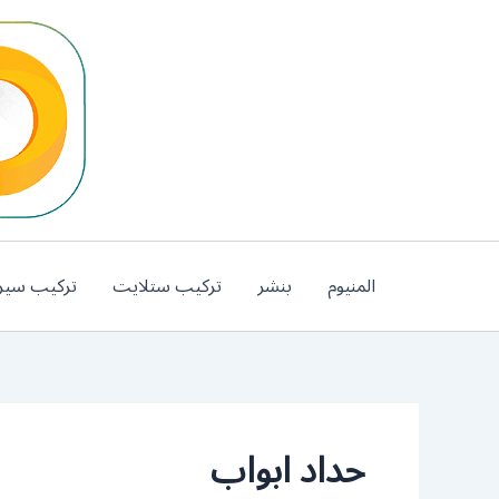
خطي
لى
لمحتوى
المنيوم
بنشر
تركيب ستلايت
تركيب سير
حداد ابواب