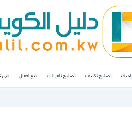
اميك
تصليح تكييف
تصليح تلفونات
فتح اقفال
فني ك