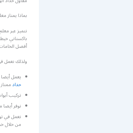
مقاول حداد اب
بماذا يمتاز مع
نتميز عبر معلم
باكستاني خيطا
أفضل الخامات م
ولذلك نعمل في 
يعمل أيضا 
حداد
ممتاز 
تركيب أبواب
نوفر أيضا م
نعمل في توف
من خلال خ