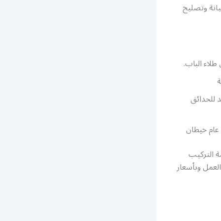
انة وتصليح
لاء الباب.
ة
 للحدائق
عام خيطان
مة التركيب
لعمل وبأسعار