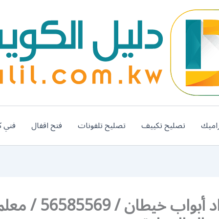
اميك
تصليح تكييف
تصليح تلفونات
فتح اقفال
فني ك
رقم حداد أبواب خيطان / 