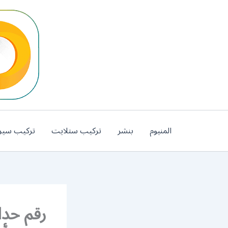
خطي
لى
لمحتوى
المنيوم
بنشر
تركيب ستلايت
تركيب سير