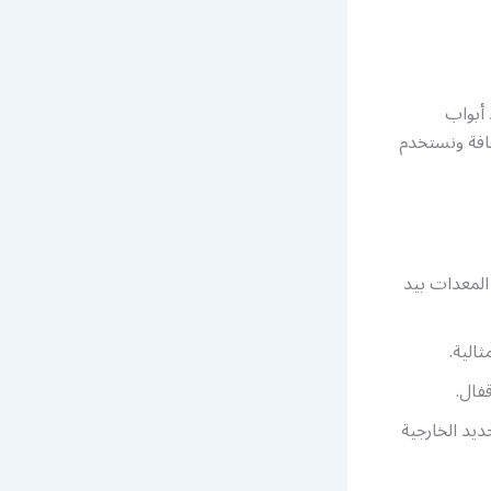
 أبواب
افة ونستخدم
لمعدات بيد
الية.
فال.
ديد الخارجية