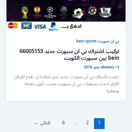
بي ان سبورت bein sports
تركيب اشتراك بي ان سبورت جديد 66005153
bein بين سبورت الكويت
3 مايو، 2018
/
alsatary
تركيب اشتراك بي ان سبورت جديد يسر شركتنا ان تقدم للزبائن
الكرام احدث رسيفرات بي ان سبورت بحيث تكون معدلة
ومفلترة
1
2
…
6
التالي
←