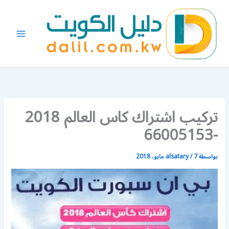
خطي
لى
لمحتوى
تركيب اشتراك كاس العالم 2018
-66005153
بواسطة
7 مايو، 2018
/
alsatary