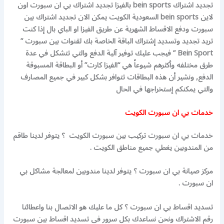
تجديد اشتراك bein sports بالفيزا تجديد اشتراك بي ان سبورت اون
لاين
bein sports السعودية الكويت يمكن الان تجديد اشتراك بين
سبورت ودفع الاقساط الشهرية عن طريق الفيزا او الباي بال إذا كنت
تريد تجديد وتسديد إشتراك الباقة الخاصة بك لقنوات بين سبورت ”
Bein Sport ” فيجب عليك توفير آلية الدفع والتي تتشكل في عدة
طرق مختلفه وأكثرهم شيوعاً هي “الفيزا كارت” أو البطاقة المسبوقة
الدفع, ونشير أن هذه البطاقات تتوافر بشكل كبير في جميع المصارف
والتي يمكنكم إستخراجها في الحال
خدمات بي ان سبورت الكويت
خدمات بي ان سبورت تركيب بين سبورت الكويت ؟ يتوفر لدينا طاقم
من المندوبين يغطي جميع مناطق الكويت .
مركز صيانة بي ان سبورت ؟ يتوفر لدينا مندوبين لمعالجة مشاكل بي
ان سبورت .
تسديد اقساط بي ان سبورت ؟ كل ما عليك هو الاتصال بنا واعطائنا
رقم الاشتراك ونحن نساعدك بكل سرور فى تسديد اقساط بين سبورت