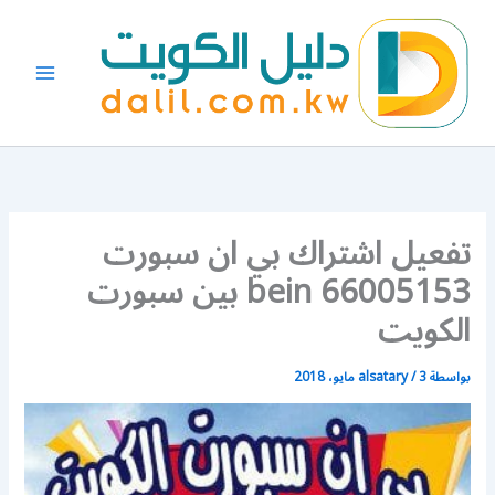
خطي
لى
لمحتوى
تفعيل اشتراك بي ان سبورت
66005153 bein بين سبورت
الكويت
بواسطة
3 مايو، 2018
/
alsatary