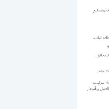
نة وتصليح
اء الباب.
ة
للحدائق
م بنيدر
مة التركيب
لعمل وبأسعار