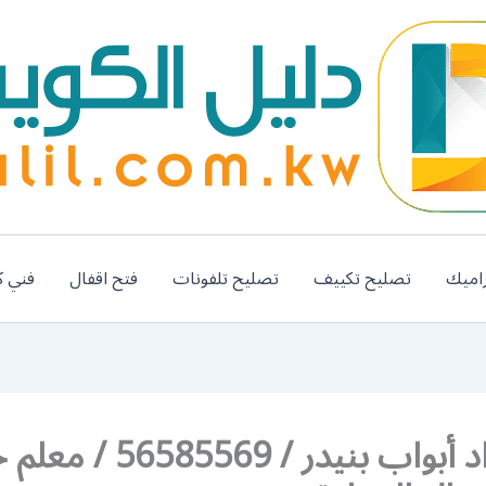
اميك
تصليح تكييف
تصليح تلفونات
فتح اقفال
فني ك
رقم حداد أبواب بنيدر / 585569