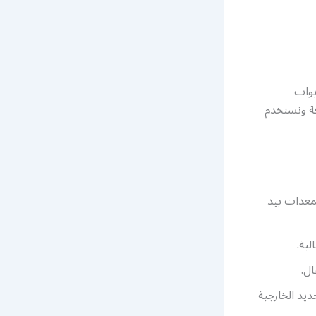
بواب
فة ونستخدم
معدات بيد
ية.
ال.
ديد الخارجية