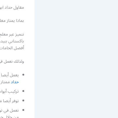
مقاول حداد ابو
بماذا يمتاز معل
نتميز عبر معلم
باكستاني بنيد
أفضل الخامات م
ولذلك نعمل في 
يعمل أيضا 
حداد
ممتاز 
تركيب أبواب
نوفر أيضا م
نعمل في توف
من خلال خد