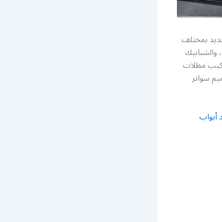
حديد بمختلف
 والشبابيك
تركيب مظلات
يم سواتر
 أبواب