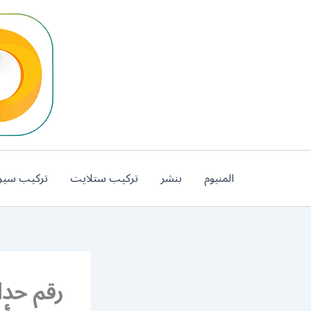
خطي
لى
لمحتوى
المنيوم
بنشر
تركيب ستلايت
تركيب سير