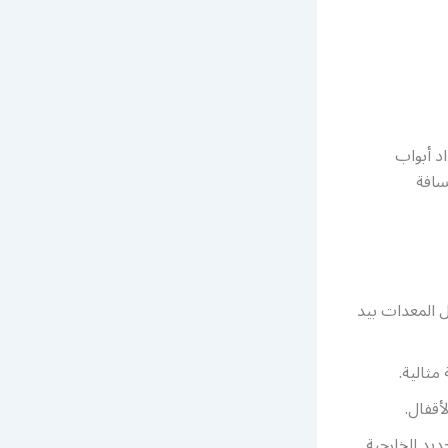
د أبواب
سافة
 المعدات بيد
مثالية.
أقفال.
ديد الخارجية