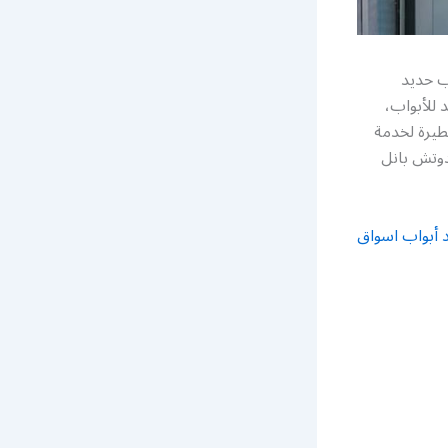
ب حديد
 للأبواب،
طيرة لخدمة
دوتش بانل
 أبواب اسواق