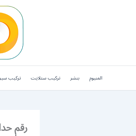
خطي
لى
لمحتوى
المنيوم
بنشر
تركيب ستلايت
تركيب سير