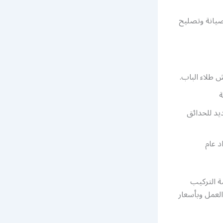
صيانة وتصليح
 طلاء الباب.
ة
يد للحدائق
د عام
مة التركيب
لعمل وبأسعار