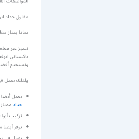
المواصفات الع
مقاول حداد ابو
بماذا يمتاز معل
نتميز عبر معلم
باكستاني ابوف
ونستخدم أفضل 
ولذلك نعمل في 
يعمل أيضا 
حداد
ممتاز 
تركيب أبواب
نوفر أيضا م
نعمل في توف