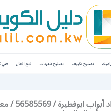
اميك
تصليح تكييف
تصليح تلفونات
فتح اقفال
فني ك
رقم حداد أبواب ابوفطيرة / 69