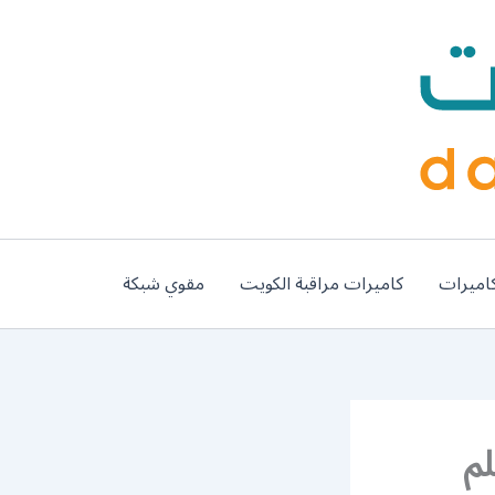
اميرات
كاميرات مراقبة الكويت
مقوي شبكة
565855 / معلم