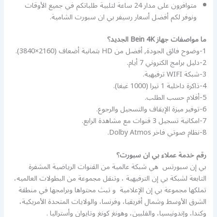
متوافرون على مدار 24 ساعة لتلبية طلباتكم في جميع الأوقات
ونوفر لكم أفضل أسعار رسيفر بي ان سبورت الشامية.
ما مواصفات جهاز Bein 4K الجديد؟
1-وضوح فائق الجودة, أفضل من HD بثمانية أضعاف (2160×3840).
2-دليل برامج الكتروني 7 أيام.
3-شبكة WIFI ترفيهية.
4-ذاكرة داخلية 1 تيرا (1000 غيغا).
5-أفلام حسب الطلب.
6-توفير ميزة الإيقاف والتسجيل والرجوع.
7-امكانية تسجيل 3 قنوات مع مشاهدة الرابع.
8-نظام صوتي فاخر Dolby Atmos.
رقم خدمة عملاء بي ان سبورت؟
بي إن سبورتس ‏ هي شبكة عالمية من القنوات الرياضية المشفرة
التابعة لشبكة بي إن الترفيهية ‏، وتنقل مجموعة من البطولات العالميه،
تملكها مجموعة بي إن الإعلامية ‏ و تبث محتواها وبرامجها في منطقة
الشرق الأوسط وشمال أفريقيا، وفرنسا، والولايات المتحدة الأمريكية،
وكندا، وإندونيسيا، والفلبين، وهونغ كونغ وتايوان وأستراليا .