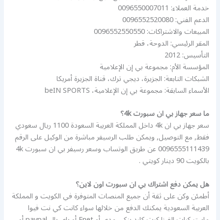
خدمة العملاء: 0096550007011
الدعم الفني: 0096552520080
المبيعات والاشتراكات: 0096552550550
المقر الرئيسي: الدوحة، قطر
التأسيس: 2012
المؤسسة الأم: مجموعة بي إن الإعلامية
الشبكات التابعة: الجزيرة، ديجي ترك، قناة الجزيرة أمريكا
الأسماء السابقة: مجموعة بي إن الإعلامية، beIN SPORTS
ما سعر جهاز بي ان سبورت 4k؟
سعر جهاز بي ان 4k داخل المملكة العربية السعودة 1100 ريال سعودي
فقط, مع التوصيل, ويمكن طلب الرسيفر مباشرة من الوكيل على الرقم
0096555111439 عن طريق الوتساب وسعر رسيفر بي ان سبورت 4k
بالكويت 90 دينار كويتي .
هل يمكن دفع اشتراك بي ان سبورت اون لاين؟
أطمئن وكن على ثقة أن جميع المنصات المتوفرة في الكويت و المملكة
العربية السعودية يمكنك الدفع من خلالها سواء كانت كي نت فيوا
ماستر كرات الفيزا كرت كارد بنكي مدى أو Enet أو باي بال paypal أو