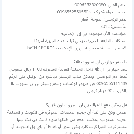
الدعم الفني: 0096552520080
المبيعات والاشتراكات: 0096552550550
المقر الرئيسي: الدوحة، قطر
التأسيس: 2012
المؤسسة الأم: مجموعة بي إن الإعلامية
الشبكات التابعة: الجزيرة، ديجي ترك، قناة الجزيرة أمريكا
الأسماء السابقة: مجموعة بي إن الإعلامية، beIN SPORTS
ما سعر جهاز بي ان سبورت 4k؟
سعر جهاز بي ان 4k داخل المملكة العربية السعودة 1100 ريال سعودي
فقط, مع التوصيل, ويمكن طلب الرسيفر مباشرة من الوكيل على الرقم
0096555111439 عن طريق الوتساب وسعر رسيفر بي ان سبورت 4k
بالكويت 90 دينار كويتي .
هل يمكن دفع اشتراك بي ان سبورت اون لاين؟
أطمئن وكن على ثقة أن جميع المنصات المتوفرة في الكويت و المملكة
العربية السعودية يمكنك الدفع من خلالها سواء كانت كي نت فيوا
ماستر كرات الفيزا كرت كارد بنكي مدى أو Enet أو باي بال paypal أو
غيرها, كل شيء أون لاين بالدفع الالكتروني.