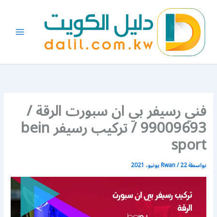
خطي
لى
لمحتوى
فني رسيفر بي ان سبورت الرقة /
99009693 / تركيب رسيفر bein
sport
بواسطة
22 يونيو، 2021
/
Rwan