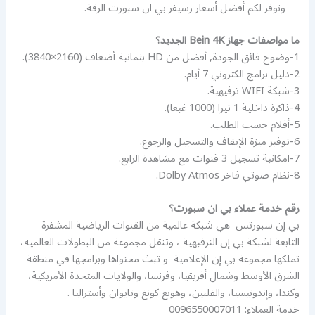
ونوفر لكم أفضل أسعار رسيفر بي ان سبورت الرقة.
ما مواصفات جهاز Bein 4K الجديد؟
1-وضوح فائق الجودة, أفضل من HD بثمانية أضعاف (2160×3840).
2-دليل برامج الكتروني 7 أيام.
3-شبكة WIFI ترفيهية.
4-ذاكرة داخلية 1 تيرا (1000 غيغا).
5-أفلام حسب الطلب.
6-توفير ميزة الإيقاف والتسجيل والرجوع.
7-امكانية تسجيل 3 قنوات مع مشاهدة الرابع.
8-نظام صوتي فاخر Dolby Atmos.
رقم خدمة عملاء بي ان سبورت؟
بي إن سبورتس ‏ هي شبكة عالمية من القنوات الرياضية المشفرة
التابعة لشبكة بي إن الترفيهية ‏، وتنقل مجموعة من البطولات العالميه،
تملكها مجموعة بي إن الإعلامية ‏ و تبث محتواها وبرامجها في منطقة
الشرق الأوسط وشمال أفريقيا، وفرنسا، والولايات المتحدة الأمريكية،
وكندا، وإندونيسيا، والفلبين، وهونغ كونغ وتايوان وأستراليا .
خدمة العملاء: 0096550007011