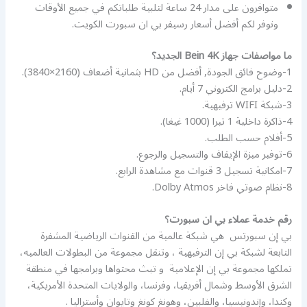
متوافرون على مدار 24 ساعة لتلبية طلباتكم في جميع الأوقات
ونوفر لكم أفضل أسعار رسيفر بي ان سبورت الكويت.
ما مواصفات جهاز Bein 4K الجديد؟
1-وضوح فائق الجودة, أفضل من HD بثمانية أضعاف (2160×3840).
2-دليل برامج الكتروني 7 أيام.
3-شبكة WIFI ترفيهية.
4-ذاكرة داخلية 1 تيرا (1000 غيغا).
5-أفلام حسب الطلب.
6-توفير ميزة الإيقاف والتسجيل والرجوع.
7-امكانية تسجيل 3 قنوات مع مشاهدة الرابع.
8-نظام صوتي فاخر Dolby Atmos.
رقم خدمة عملاء بي ان سبورت؟
بي إن سبورتس ‏ هي شبكة عالمية من القنوات الرياضية المشفرة
التابعة لشبكة بي إن الترفيهية ‏، وتنقل مجموعة من البطولات العالميه،
تملكها مجموعة بي إن الإعلامية ‏ و تبث محتواها وبرامجها في منطقة
الشرق الأوسط وشمال أفريقيا، وفرنسا، والولايات المتحدة الأمريكية،
وكندا، وإندونيسيا، والفلبين، وهونغ كونغ وتايوان وأستراليا .