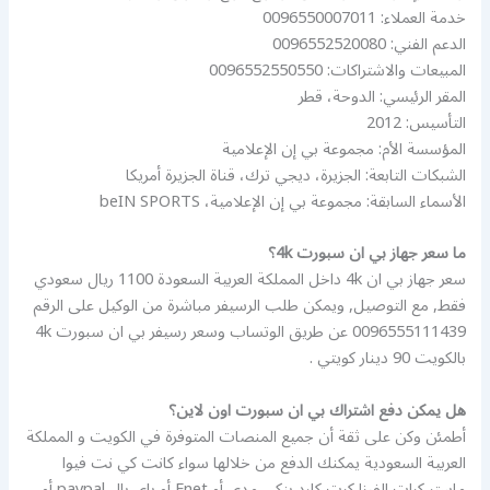
خدمة العملاء: 0096550007011
الدعم الفني: 0096552520080
المبيعات والاشتراكات: 0096552550550
المقر الرئيسي: الدوحة، قطر
التأسيس: 2012
المؤسسة الأم: مجموعة بي إن الإعلامية
الشبكات التابعة: الجزيرة، ديجي ترك، قناة الجزيرة أمريكا
الأسماء السابقة: مجموعة بي إن الإعلامية، beIN SPORTS
ما سعر جهاز بي ان سبورت 4k؟
سعر جهاز بي ان 4k داخل المملكة العربية السعودة 1100 ريال سعودي
فقط, مع التوصيل, ويمكن طلب الرسيفر مباشرة من الوكيل على الرقم
0096555111439 عن طريق الوتساب وسعر رسيفر بي ان سبورت 4k
بالكويت 90 دينار كويتي .
هل يمكن دفع اشتراك بي ان سبورت اون لاين؟
أطمئن وكن على ثقة أن جميع المنصات المتوفرة في الكويت و المملكة
العربية السعودية يمكنك الدفع من خلالها سواء كانت كي نت فيوا
ماستر كرات الفيزا كرت كارد بنكي مدى أو Enet أو باي بال paypal أو