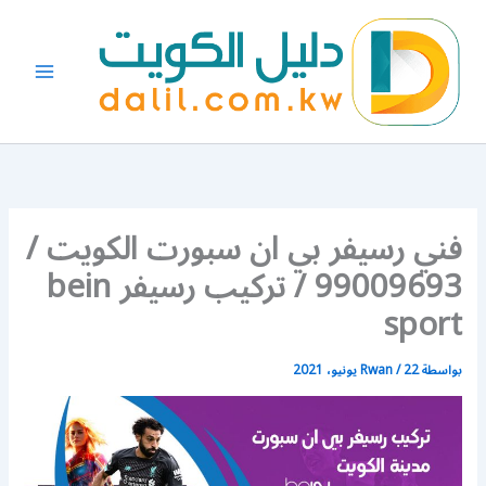
خطي
لى
لمحتوى
فني رسيفر بي ان سبورت الكويت /
99009693 / تركيب رسيفر bein
sport
بواسطة
22 يونيو، 2021
/
Rwan