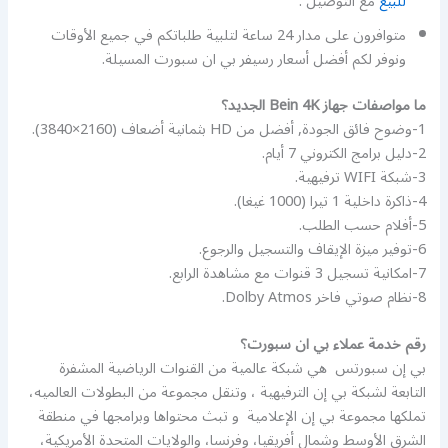
للبيع
مع التوصيل .
متوافرون على مدار 24 ساعة لتلبية طلباتكم في جميع الأوقات
ونوفر لكم أفضل أسعار رسيفر بي ان سبورت المسيلة.
ما مواصفات جهاز Bein 4K الجديد؟
1-وضوح فائق الجودة, أفضل من HD بثمانية أضعاف (2160×3840).
2-دليل برامج الكتروني 7 أيام.
3-شبكة WIFI ترفيهية.
4-ذاكرة داخلية 1 تيرا (1000 غيغا).
5-أفلام حسب الطلب.
6-توفير ميزة الإيقاف والتسجيل والرجوع.
7-امكانية تسجيل 3 قنوات مع مشاهدة الرابع.
8-نظام صوتي فاخر Dolby Atmos.
رقم خدمة عملاء بي ان سبورت؟
بي إن سبورتس ‏ هي شبكة عالمية من القنوات الرياضية المشفرة
التابعة لشبكة بي إن الترفيهية ‏، وتنقل مجموعة من البطولات العالميه،
تملكها مجموعة بي إن الإعلامية ‏ و تبث محتواها وبرامجها في منطقة
الشرق الأوسط وشمال أفريقيا، وفرنسا، والولايات المتحدة الأمريكية،