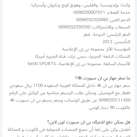
وكندا، وإندونيسيا، والفلبين، وهونغ كونغ وتايوان وأستراليا .
خدمة العملاء: 0096550007011
الدعم الفني: 0096552520080
المبيعات والاشتراكات: 0096552550550
المقر الرئيسي: الدوحة، قطر
التأسيس: 2012
المؤسسة الأم: مجموعة بي إن الإعلامية
الشبكات التابعة: الجزيرة، ديجي ترك، قناة الجزيرة أمريكا
الأسماء السابقة: مجموعة بي إن الإعلامية، beIN SPORTS
ما سعر جهاز بي ان سبورت 4k؟
سعر جهاز بي ان 4k داخل المملكة العربية السعودة 1100 ريال سعودي
فقط, مع التوصيل, ويمكن طلب الرسيفر مباشرة من الوكيل على الرقم
0096555111439 عن طريق الوتساب وسعر رسيفر بي ان سبورت 4k
بالكويت 90 دينار كويتي .
هل يمكن دفع اشتراك بي ان سبورت اون لاين؟
أطمئن وكن على ثقة أن جميع المنصات المتوفرة في الكويت و المملكة
العربية السعودية يمكنك الدفع من خلالها سواء كانت كي نت فيوا