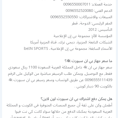
خدمة العملاء: 0096550007011
الدعم الفني: 0096552520080
المبيعات والاشتراكات: 0096552550550
المقر الرئيسي: الدوحة، قطر
التأسيس: 2012
المؤسسة الأم: مجموعة بي إن الإعلامية
الشبكات التابعة: الجزيرة، ديجي ترك، قناة الجزيرة أمريكا
الأسماء السابقة: مجموعة بي إن الإعلامية، beIN SPORTS
ما سعر جهاز بي ان سبورت 4k؟
سعر جهاز بي ان 4k داخل المملكة العربية السعودة 1100 ريال سعودي
فقط, مع التوصيل, ويمكن طلب الرسيفر مباشرة من الوكيل على الرقم
0096555111439 عن طريق الوتساب وسعر رسيفر بي ان سبورت 4k
بالكويت 90 دينار كويتي .
هل يمكن دفع اشتراك بي ان سبورت اون لاين؟
أطمئن وكن على ثقة أن جميع المنصات المتوفرة في الكويت و المملكة
العربية السعودية يمكنك الدفع من خلالها سواء كانت كي نت فيوا
ماستر كرات الفيزا كرت كارد بنكي مدى أو Enet أو باي بال paypal أو