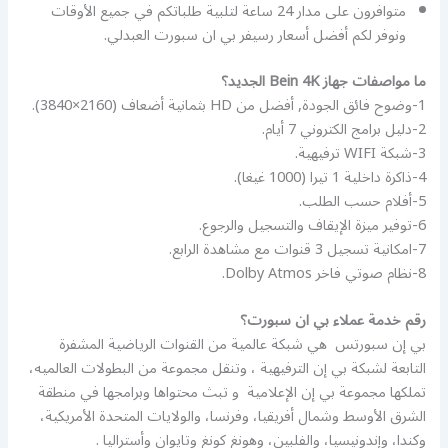
متوافرون على مدار 24 ساعة لتلبية طلباتكم في جميع الأوقات
ونوفر لكم أفضل أسعار رسيفر بي ان سبورت العبدلي.
ما مواصفات جهاز Bein 4K الجديد؟
1-وضوح فائق الجودة, أفضل من HD بثمانية أضعاف (2160×3840).
2-دليل برامج الكتروني 7 أيام.
3-شبكة WIFI ترفيهية.
4-ذاكرة داخلية 1 تيرا (1000 غيغا).
5-أفلام حسب الطلب.
6-توفير ميزة الإيقاف والتسجيل والرجوع.
7-امكانية تسجيل 3 قنوات مع مشاهدة الرابع.
8-نظام صوتي فاخر Dolby Atmos.
رقم خدمة عملاء بي ان سبورت؟
بي إن سبورتس ‏ هي شبكة عالمية من القنوات الرياضية المشفرة
التابعة لشبكة بي إن الترفيهية ‏، وتنقل مجموعة من البطولات العالميه،
تملكها مجموعة بي إن الإعلامية ‏ و تبث محتواها وبرامجها في منطقة
الشرق الأوسط وشمال أفريقيا، وفرنسا، والولايات المتحدة الأمريكية،
وكندا، وإندونيسيا، والفلبين، وهونغ كونغ وتايوان وأستراليا .