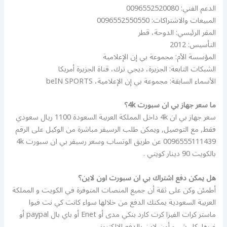
الدعم الفني: 0096552520080
المبيعات والاشتراكات: 0096552550550
المقر الرئيسي: الدوحة، قطر
التأسيس: 2012
المؤسسة الأم: مجموعة بي إن الإعلامية
الشبكات التابعة: الجزيرة، ديجي ترك، قناة الجزيرة أمريكا
الأسماء السابقة: مجموعة بي إن الإعلامية، beIN SPORTS
ما سعر جهاز بي ان سبورت 4k؟
سعر جهاز بي ان 4k داخل المملكة العربية السعودة 1100 ريال سعودي
فقط, مع التوصيل, ويمكن طلب الرسيفر مباشرة من الوكيل على الرقم
0096555111439 عن طريق الوتساب وسعر رسيفر بي ان سبورت 4k
بالكويت 90 دينار كويتي .
هل يمكن دفع اشتراك بي ان سبورت اون لاين؟
أطمئن وكن على ثقة أن جميع المنصات المتوفرة في الكويت و المملكة
العربية السعودية يمكنك الدفع من خلالها سواء كانت كي نت فيوا
ماستر كرات الفيزا كرت كارد بنكي مدى أو Enet أو باي بال paypal أو
غيرها, كل شيء أون لاين بالدفع الالكتروني.