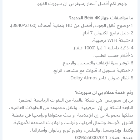
ونوفر لكم أفضل أسعار رسيفر بي ان سبورت الظهر.
ما مواصفات جهاز Bein 4K الجديد؟
1-وضوح فائق الجودة, أفضل من HD بثمانية أضعاف (2160×3840).
2-دليل برامج الكتروني 7 أيام.
3-شبكة WIFI ترفيهية.
4-ذاكرة داخلية 1 تيرا (1000 غيغا).
5-أفلام حسب الطلب.
6-توفير ميزة الإيقاف والتسجيل والرجوع.
7-امكانية تسجيل 3 قنوات مع مشاهدة الرابع.
8-نظام صوتي فاخر Dolby Atmos.
رقم خدمة عملاء بي ان سبورت؟
بي إن سبورتس ‏ هي شبكة عالمية من القنوات الرياضية المشفرة
التابعة لشبكة بي إن الترفيهية ‏، وتنقل مجموعة من البطولات العالميه،
تملكها مجموعة بي إن الإعلامية ‏ و تبث محتواها وبرامجها في منطقة
الشرق الأوسط وشمال أفريقيا، وفرنسا، والولايات المتحدة الأمريكية،
وكندا، وإندونيسيا، والفلبين، وهونغ كونغ وتايوان وأستراليا .
خدمة العملاء: 0096550007011