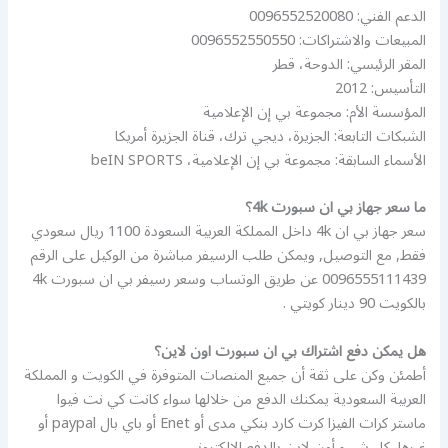
الدعم الفني: 0096552520080
المبيعات والاشتراكات: 0096552550550
المقر الرئيسي: الدوحة، قطر
التأسيس: 2012
المؤسسة الأم: مجموعة بي إن الإعلامية
الشبكات التابعة: الجزيرة، ديجي ترك، قناة الجزيرة أمريكا
الأسماء السابقة: مجموعة بي إن الإعلامية، beIN SPORTS
ما سعر جهاز بي ان سبورت 4k؟
سعر جهاز بي ان 4k داخل المملكة العربية السعودة 1100 ريال سعودي
فقط, مع التوصيل, ويمكن طلب الرسيفر مباشرة من الوكيل على الرقم
0096555111439 عن طريق الوتساب وسعر رسيفر بي ان سبورت 4k
بالكويت 90 دينار كويتي .
هل يمكن دفع اشتراك بي ان سبورت اون لاين؟
أطمئن وكن على ثقة أن جميع المنصات المتوفرة في الكويت و المملكة
العربية السعودية يمكنك الدفع من خلالها سواء كانت كي نت فيوا
ماستر كرات الفيزا كرت كارد بنكي مدى أو Enet أو باي بال paypal أو
غيرها, كل شيء أون لاين بالدفع الالكتروني.