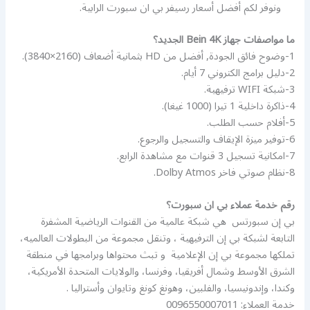
ونوفر لكم أفضل أسعار رسيفر بي ان سبورت الرابية.
ما مواصفات جهاز Bein 4K الجديد؟
1-وضوح فائق الجودة, أفضل من HD بثمانية أضعاف (2160×3840).
2-دليل برامج الكتروني 7 أيام.
3-شبكة WIFI ترفيهية.
4-ذاكرة داخلية 1 تيرا (1000 غيغا).
5-أفلام حسب الطلب.
6-توفير ميزة الإيقاف والتسجيل والرجوع.
7-امكانية تسجيل 3 قنوات مع مشاهدة الرابع.
8-نظام صوتي فاخر Dolby Atmos.
رقم خدمة عملاء بي ان سبورت؟
بي إن سبورتس ‏ هي شبكة عالمية من القنوات الرياضية المشفرة
التابعة لشبكة بي إن الترفيهية ‏، وتنقل مجموعة من البطولات العالميه،
تملكها مجموعة بي إن الإعلامية ‏ و تبث محتواها وبرامجها في منطقة
الشرق الأوسط وشمال أفريقيا، وفرنسا، والولايات المتحدة الأمريكية،
وكندا، وإندونيسيا، والفلبين، وهونغ كونغ وتايوان وأستراليا .
خدمة العملاء: 0096550007011