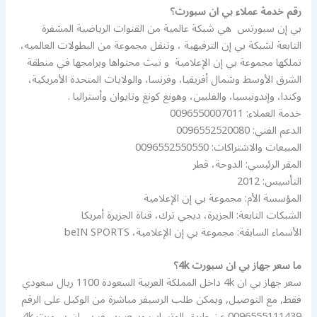
رقم خدمة عملاء بي ان سبورت؟
بي إن سبورتس ‏ هي شبكة عالمية من القنوات الرياضية المشفرة
التابعة لشبكة بي إن الترفيهية ‏، وتنقل مجموعة من البطولات العالميه،
تملكها مجموعة بي إن الإعلامية ‏ و تبث محتواها وبرامجها في منطقة
الشرق الأوسط وشمال أفريقيا، وفرنسا، والولايات المتحدة الأمريكية،
وكندا، وإندونيسيا، والفلبين، وهونغ كونغ وتايوان وأستراليا .
خدمة العملاء: 0096550007011
الدعم الفني: 0096552520080
المبيعات والاشتراكات: 0096552550550
المقر الرئيسي: الدوحة، قطر
التأسيس: 2012
المؤسسة الأم: مجموعة بي إن الإعلامية
الشبكات التابعة: الجزيرة، ديجي ترك، قناة الجزيرة أمريكا
الأسماء السابقة: مجموعة بي إن الإعلامية، beIN SPORTS
ما سعر جهاز بي ان سبورت 4k؟
سعر جهاز بي ان 4k داخل المملكة العربية السعودة 1100 ريال سعودي
فقط, مع التوصيل, ويمكن طلب الرسيفر مباشرة من الوكيل على الرقم
0096555111439 عن طريق الوتساب وسعر رسيفر بي ان سبورت 4k