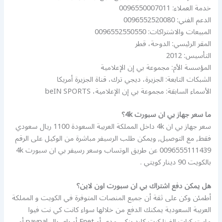
خدمة العملاء: 0096550007011
الدعم الفني: 0096552520080
المبيعات والاشتراكات: 0096552550550
المقر الرئيسي: الدوحة، قطر
التأسيس: 2012
المؤسسة الأم: مجموعة بي إن الإعلامية
الشبكات التابعة: الجزيرة، ديجي ترك، قناة الجزيرة أمريكا
الأسماء السابقة: مجموعة بي إن الإعلامية، beIN SPORTS
ما سعر جهاز بي ان سبورت 4k؟
سعر جهاز بي ان 4k داخل المملكة العربية السعودة 1100 ريال سعودي
فقط, مع التوصيل, ويمكن طلب الرسيفر مباشرة من الوكيل على الرقم
0096555111439 عن طريق الوتساب وسعر رسيفر بي ان سبورت 4k
بالكويت 90 دينار كويتي .
هل يمكن دفع اشتراك بي ان سبورت اون لاين؟
أطمئن وكن على ثقة أن جميع المنصات المتوفرة في الكويت و المملكة
العربية السعودية يمكنك الدفع من خلالها سواء كانت كي نت فيوا
ماستر كرات الفيزا كرت كارد بنكي مدى أو Enet أو باي بال paypal أو