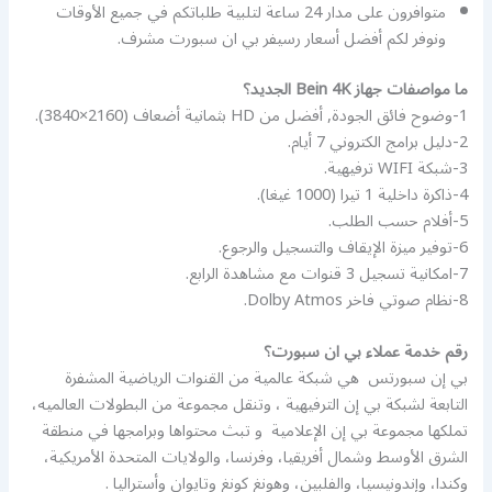
متوافرون على مدار 24 ساعة لتلبية طلباتكم في جميع الأوقات
ونوفر لكم أفضل أسعار رسيفر بي ان سبورت مشرف.
ما مواصفات جهاز Bein 4K الجديد؟
1-وضوح فائق الجودة, أفضل من HD بثمانية أضعاف (2160×3840).
2-دليل برامج الكتروني 7 أيام.
3-شبكة WIFI ترفيهية.
4-ذاكرة داخلية 1 تيرا (1000 غيغا).
5-أفلام حسب الطلب.
6-توفير ميزة الإيقاف والتسجيل والرجوع.
7-امكانية تسجيل 3 قنوات مع مشاهدة الرابع.
8-نظام صوتي فاخر Dolby Atmos.
رقم خدمة عملاء بي ان سبورت؟
بي إن سبورتس ‏ هي شبكة عالمية من القنوات الرياضية المشفرة
التابعة لشبكة بي إن الترفيهية ‏، وتنقل مجموعة من البطولات العالميه،
تملكها مجموعة بي إن الإعلامية ‏ و تبث محتواها وبرامجها في منطقة
الشرق الأوسط وشمال أفريقيا، وفرنسا، والولايات المتحدة الأمريكية،
وكندا، وإندونيسيا، والفلبين، وهونغ كونغ وتايوان وأستراليا .