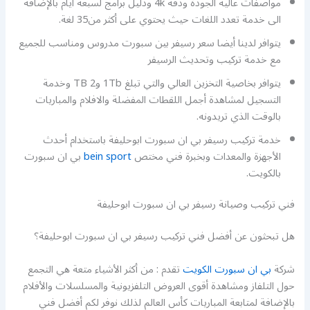
مواصفات عالية الجودة ودقة 4k ودليل برامج لسبعة أيام بالإضافة
الى خدمة تعدد اللغات حيث يحتوي على أكثر من35 لغة.
يتوافر لدينا أيضا سعر رسيفر بين سبورت مدروس ومناسب للجميع
مع خدمة تركيب وتحديث الرسيفر
يتوافر بخاصية التخزين العالي والتي تبلغ 1Tb و2 TB وخدمة
التسجيل لمشاهدة أجمل اللقطات المفضلة والافلام والمباريات
بالوقت الذي تريدونه.
خدمة تركيب رسيفر بي ان سبورت ابوحليفة باستخدام أحدث
الأجهزة والمعدات وبخبرة فني مختص
bein sport
بي ان سبورت
بالكويت.
فني تركيب وصيانة رسيفر بي ان سبورت ابوحليفة
هل تبحثون عن أفضل فني تركيب رسيفر بي ان سبورت ابوحليفة؟
شركة
بي ان سبورت الكويت
تقدم : من أكثر الأشياء متعة هي التجمع
حول التلفاز ومشاهدة أقوى العروض التلفزيونية والمسلسلات والأفلام
بالإضافة لمتابعة المباريات كأس العالم لذلك نوفر لكم أفضل فني