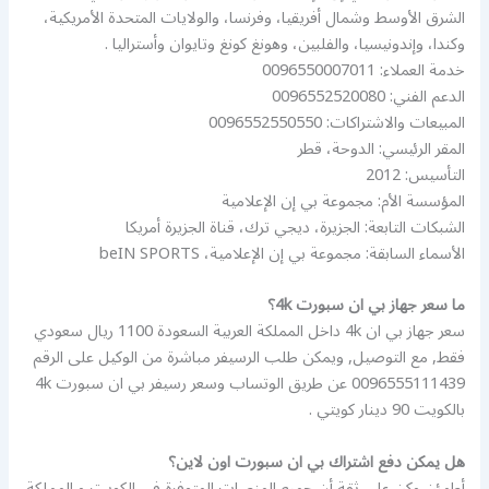
الشرق الأوسط وشمال أفريقيا، وفرنسا، والولايات المتحدة الأمريكية،
وكندا، وإندونيسيا، والفلبين، وهونغ كونغ وتايوان وأستراليا .
خدمة العملاء: 0096550007011
الدعم الفني: 0096552520080
المبيعات والاشتراكات: 0096552550550
المقر الرئيسي: الدوحة، قطر
التأسيس: 2012
المؤسسة الأم: مجموعة بي إن الإعلامية
الشبكات التابعة: الجزيرة، ديجي ترك، قناة الجزيرة أمريكا
الأسماء السابقة: مجموعة بي إن الإعلامية، beIN SPORTS
ما سعر جهاز بي ان سبورت 4k؟
سعر جهاز بي ان 4k داخل المملكة العربية السعودة 1100 ريال سعودي
فقط, مع التوصيل, ويمكن طلب الرسيفر مباشرة من الوكيل على الرقم
0096555111439 عن طريق الوتساب وسعر رسيفر بي ان سبورت 4k
بالكويت 90 دينار كويتي .
هل يمكن دفع اشتراك بي ان سبورت اون لاين؟
أطمئن وكن على ثقة أن جميع المنصات المتوفرة في الكويت و المملكة