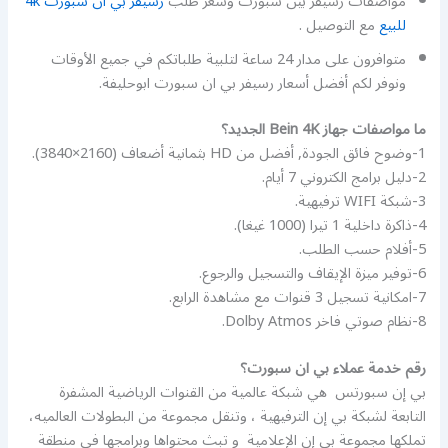
مواصفات رسيفر بين سبورت وسعر طلب
رسيفر بي ان سبورت 4k
للبيع
مع التوصيل .
متوافرون على مدار 24 ساعة لتلبية طلباتكم في جميع الأوقات
ونوفر لكم أفضل أسعار رسيفر بي ان سبورت ابوحليفة.
ما مواصفات جهاز Bein 4K الجديد؟
1-وضوح فائق الجودة, أفضل من HD بثمانية أضعاف (2160×3840).
2-دليل برامج الكتروني 7 أيام.
3-شبكة WIFI ترفيهية.
4-ذاكرة داخلية 1 تيرا (1000 غيغا).
5-أفلام حسب الطلب.
6-توفير ميزة الإيقاف والتسجيل والرجوع.
7-امكانية تسجيل 3 قنوات مع مشاهدة الرابع.
8-نظام صوتي فاخر Dolby Atmos.
رقم خدمة عملاء بي ان سبورت؟
بي إن سبورتس ‏ هي شبكة عالمية من القنوات الرياضية المشفرة
التابعة لشبكة بي إن الترفيهية ‏، وتنقل مجموعة من البطولات العالميه،
تملكها مجموعة بي إن الإعلامية ‏ و تبث محتواها وبرامجها في منطقة