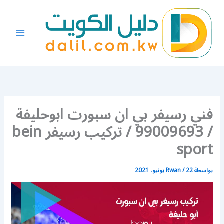
خطي
لى
لمحتوى
فني رسيفر بي ان سبورت ابوحليفة
/ 99009693 / تركيب رسيفر bein
sport
بواسطة
22 يونيو، 2021
/
Rwan