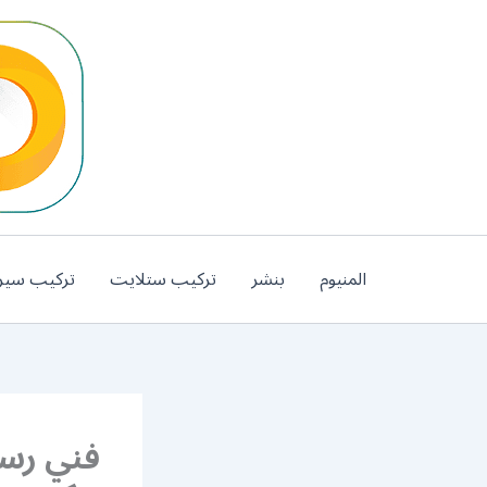
خطي
لى
لمحتوى
المنيوم
بنشر
تركيب ستلايت
تركيب سير