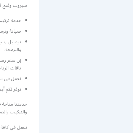
سبروت وفتح قنو
خدمة تركيب
صيانة وبرمجة رسيفر بي ان
توصيل رسيفر
والبرمجة.
إن سعر رسي
باقات الريا
نعمل في شر
نوفر لكم أيضا رسيفر bein 4k للبيع بأفضل س
خدمتنا متاحة 
والتركيب والص