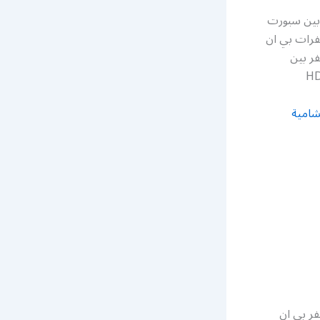
سيفر بي ان سبورت الفيحاء بالكويت نقدم لكم خدمة تركيب رسيفر bein sport بين سبورت
b خدمة بيع وشراء رسيفرات بي ان
سيفر بين
شامية
ر بي ان