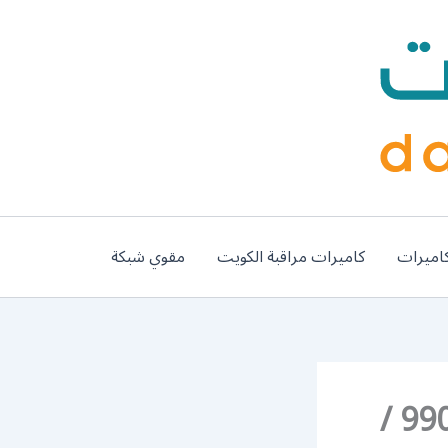
اميرات
كاميرات مراقبة الكويت
مقوي شبكة
فني رسيفر بي ان سبورت الفيحاء / 99009693 /