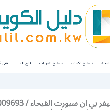
اميك
تصليح تكييف
تصليح تلفونات
فتح اقفال
فني ك