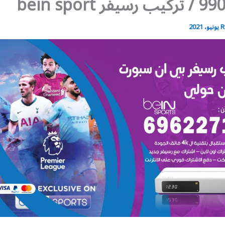
ر bein sport
R