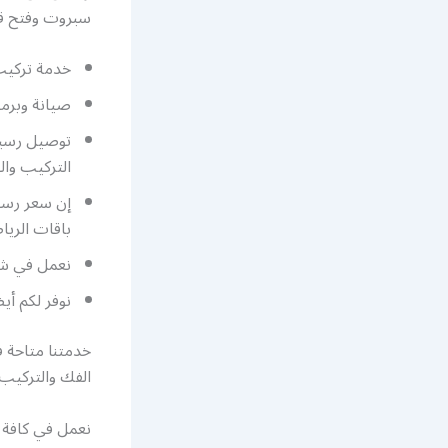
سبروت وفتح قنو
خدمة تركيب
صيانة وبرمجة رسيفر بي ان
توصيل رسيف
التركيب وال
إن سعر رسي
باقات الريا
نعمل في شر
نوفر لكم أيضا رسيفر bein 4k للبيع بأفضل س
خدمتنا متاحة 
الفك والتركيب