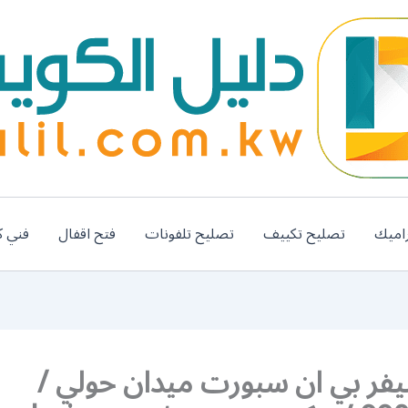
اميك
تصليح تكييف
تصليح تلفونات
فتح اقفال
فني ك
فر بي ان سبورت ميدان حولي /