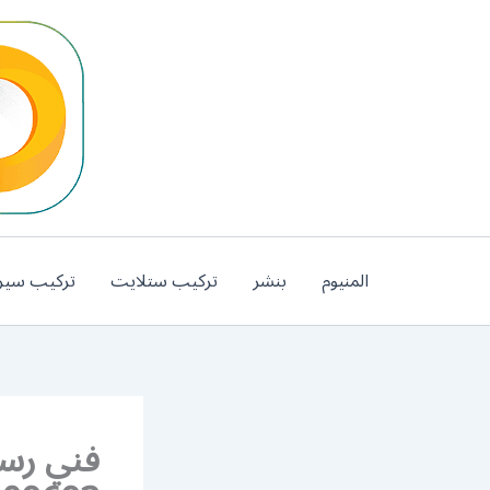
خطي
لى
لمحتوى
المنيوم
بنشر
تركيب ستلايت
تركيب سير
فني رسي