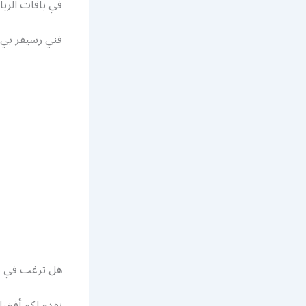
في باقات الريا
فني رسيفر بي 
هل ترغب في ت
نقدم لكم أفضل