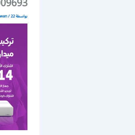
99009693 / تركيب رسيف
بواسطة
22 يونيو، 2021
/
wan