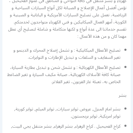
كهرباء و بنشر متنقل في كافة النواحي و المناطق في عموم الفحيحيل ،
نؤمن أفضل أعمال الإصلاح و الصيانة لكل أنواع السيارات السياحية و
الرياضية، نعمل على تصليح السيارات الأمريكية و اليابانية و الصينية و
الكورية، أمهر العمال الميكانيكين و فني الكهرباء متواجدون لخدمتكم.
تقسم خدماتنا الى عدة أنواع و لكنها متكاملة و شاملة لتصليح أي عطل
مهما كان و من هذه الأعمال :
تصليح الأعطال الميكانيكية : و تشمل إصلاح المحرك و الدينمو و
تغير السفايف و السلفات و تبديل الإطارات و التوايرات.
تصليح الأعطال الكهربائية : و تشمل شحن و تبديل بطارية السيارة،
صيانة كافة الأسلاك الكهربائية، صيانة مكيف السيارة و تغير الضاغط
الخاص به، تعبئة غاز الفريون، تغير الفلاتر.
بنشر
بنشر امام المنزل, عروض تواير سيارات, تواير الميلم, تواير كورية,
تواير امريكية, تواير بريجستون.
كراج الفحيحيل . كراج الزهراء, بنشر الزهراء, بنشر متنقل يجي البيت,