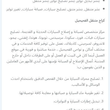
بنشر تبديل تواير, بنشر تصليح تواير, بنشر منتقل
بشر متنقل, بنشر متنق, تصليح سيارات, صيانة سيارات, تغيرر تواير.
كراج متنقل الفحيحيل
مركز متخصص لصيانة و إصلاح السيارات الحديثة و القديمة، تصليح
سيارات فيات، فورد، سكودا، مرسيدس، تويوتا، هوندا، إنفنتي، بيجو،
لاندروفر، لمبرجيني، كاديلاك، نعمل على توفير كافة الخدمات و في
مختلف أماكن و نواحي الفحيحيل ، خدمة مباشرة و فورية في موقع
العميل أينما كان في البيت او العمل أو على الطرقات داخل أو خارج
المدينة. أعمال الإصلاح أو الصيانة نؤمنها على أيدي الأمهر من العاملين
و الذين يقومون ب:
تصليح محرك السيارة من خلال الفحص الدقيق باستخدام احدث
الوسائل و الأساليب.
تغير طرمبة ماء السيارة و صيانتها و معاينة كافة توصيلاتها.
تبديل إطارات السيارة و التوايرات.
تغير الدينمو و سيخ القير.