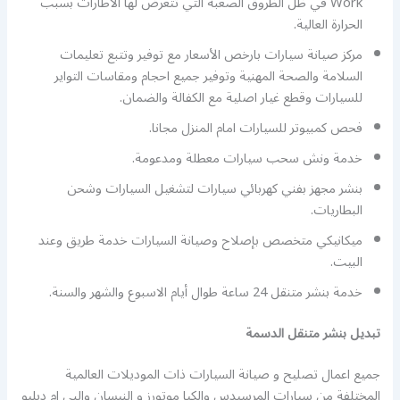
Work في ظل الظروق الصعبة التي تتعرض لها الاطارات بسبب
الحرارة العالية.
مركز صيانة سيارات بارخص الأسعار مع توفير وتتبع تعليمات
السلامة والصحة المهنية وتوفير جميع احجام ومقاسات التواير
للسيارات وقطع غيار اصلية مع الكفالة والضمان.
فحص كمبيوتر للسيارات امام المنزل مجانا.
خدمة ونش سحب سيارات معطلة ومدعومة.
بنشر مجهز بفني كهربائي سيارات لتشغيل السيارات وشحن
البطاريات.
ميكانيكي متخصص بإصلاح وصيانة السيارات خدمة طريق وعند
البيت.
خدمة بنشر متنقل 24 ساعة طوال أيام الاسبوع والشهر والسنة.
تبديل بنشر متنقل الدسمة
جميع اعمال تصليح و صيانة السيارات ذات الموديلات العالمية
المختلفة من سيارات المرسيدس والكيا موتورز و النيسان والبي ام دبليو