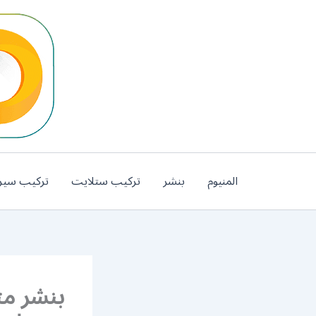
خطي
لى
لمحتوى
المنيوم
بنشر
تركيب ستلايت
تركيب سير