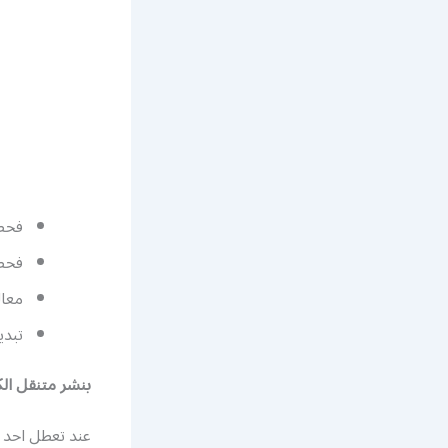
فحص
فحص 
معال
تبدي
بنشر متنقل
ال
عند تعطل احد ت