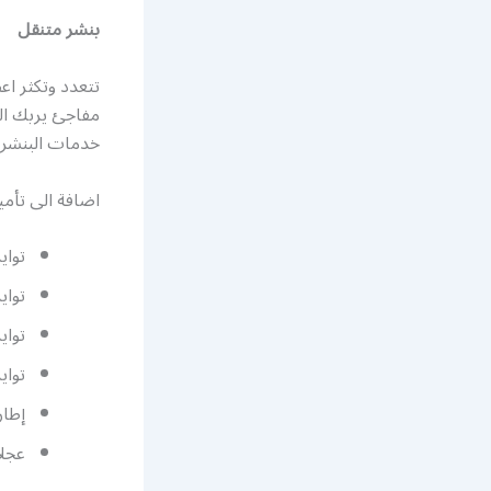
بنشر متنقل
تتعدد وتكثر ا
مفاجئ يربك الز
خدمات البنشر و
اضافة الى تأمي
تواي
تواي
تواي
تواي
إطار
عجلا