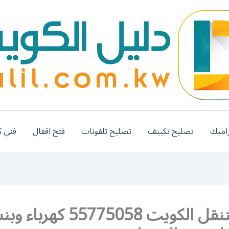
اميك
تصليح تكييف
تصليح تلفونات
فتح اقفال
فني ك
بنشر متنقل الكويت 55775058 كهربا