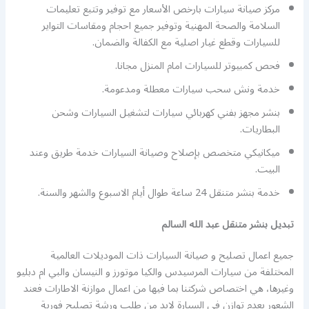
مركز صيانة سيارات بارخص الأسعار مع توفير وتتبع تعليمات
السلامة والصحة المهنية وتوفير جميع احجام ومقاسات التواير
للسيارات وقطع غيار اصلية مع الكفالة والضمان.
فحص كمبيوتر للسيارات امام المنزل مجانا.
خدمة ونش سحب سيارات معطلة ومدعومة.
بنشر مجهز بفني كهربائي سيارات لتشغيل السيارات وشحن
البطاريات.
ميكانيكي متخصص بإصلاح وصيانة السيارات خدمة طريق وعند
البيت.
خدمة بنشر متنقل 24 ساعة طوال أيام الاسبوع والشهر والسنة.
تبديل بنشر متنقل عبد الله السالم
جميع اعمال تصليح و صيانة السيارات ذات الموديلات العالمية
المختلفة من سيارات المرسيدس والكيا موتورز و النيسان والبي ام دبليو
وغيرها، هي اختصاص شركتنا بما فيها من اعمال موازنة الاطارات فعند
الشعور بعدم توازن في السيارة لابد من طلب ورشة تصليح فورية