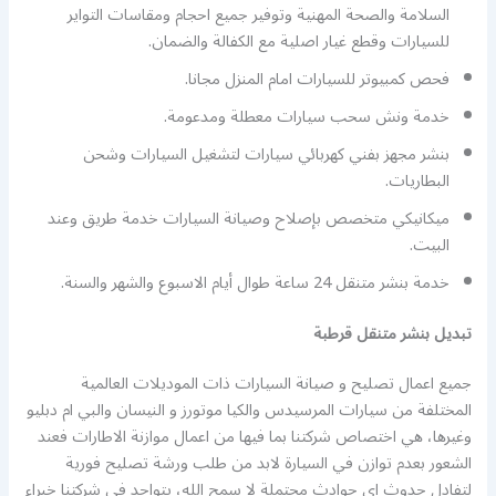
السلامة والصحة المهنية وتوفير جميع احجام ومقاسات التواير
للسيارات وقطع غيار اصلية مع الكفالة والضمان.
فحص كمبيوتر للسيارات امام المنزل مجانا.
خدمة ونش سحب سيارات معطلة ومدعومة.
بنشر مجهز بفني كهربائي سيارات لتشغيل السيارات وشحن
البطاريات.
ميكانيكي متخصص بإصلاح وصيانة السيارات خدمة طريق وعند
البيت.
خدمة بنشر متنقل 24 ساعة طوال أيام الاسبوع والشهر والسنة.
تبديل بنشر متنقل قرطبة
جميع اعمال تصليح و صيانة السيارات ذات الموديلات العالمية
المختلفة من سيارات المرسيدس والكيا موتورز و النيسان والبي ام دبليو
وغيرها، هي اختصاص شركتنا بما فيها من اعمال موازنة الاطارات فعند
الشعور بعدم توازن في السيارة لابد من طلب ورشة تصليح فورية
لتفادل حدوث اي حوادث محتملة لا سمح الله، يتواجد في شركتنا خبراء