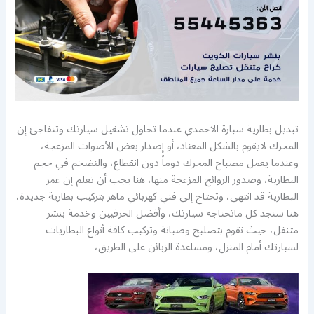
تبديل بطارية سيارة الاحمدي عندما تحاول تشغيل سيارتك وتتفاجئ إن
المحرك لايقوم بالشكل المعتاد، أو إصدار بعض الأصوات المزعجة،
وعندما يعمل مصباح المحرك دوماً دون انقطاع، والتضخم في حجم
البطارية، وصدور الروائح المزعجة منها، هنا يجب أن تعلم إن عمر
البطارية قد انتهى، وتحتاج إلى فني كهربائي ماهر بتركيب بطارية جديدة،
هنا ستجد كل ماتحتاجه سيارتك، وأفضل الحرفيين وخدمة بنشر
متنقل، حيث نقوم بتصليح وصيانة وتركيب كافة أنواع البطاريات
لسيارتك أمام المنزل، ومساعدة الزبائن على الطريق،