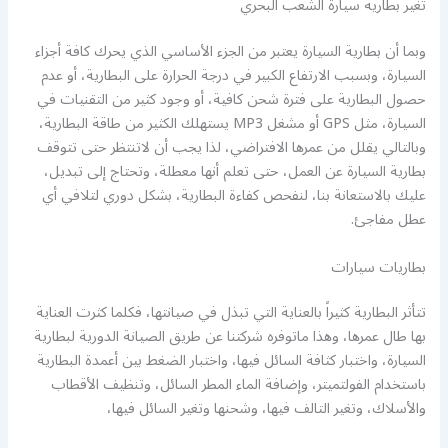
تغير بطارية سيارة الشعب البحري
وبما أن بطارية السيارة يعتبر من الجزء الأساسي الذي يحرك كافة أجزاء
السيارة، وبسبب الارتفاع الكبير في درجة الحرارة على البطارية، أو عدم
حصول البطارية على فترة شحن كافية، أو وجود كثير من التقنيات في
السيارة، مثل GPS أو مشغل MP3 يستهلك الكثير من طاقة البطارية،
وبالتالي يقلل من عمرها الافتراضي، لذا يجب أن لاتنتظر حتى تتوقف
بطارية السيارة عن العمل، حتى تعلم أنها معطلة، وتحتاج إلى تبديل،
عليك بالاستعانة بنا، لنفحص كفاءة البطارية، بشكل دوري لتلافي أي
عطل مفاجئ.
بطاريات سيارات
تتأثر البطارية كثيراً بالعناية التي تبذل في صيانتها، فكلما كثرت العناية
بها طال عمرها، وهذا ماتوفره شركتنا عن طريق الصيانة الدورية لبطارية
السيارة، واختبار كثافة السائل فيها، واختبار الضغط بين أعمدة البطارية
باستخدام الفولتميتر، وإضافة الماء المطر السائل، وتنظيف الأقطاب
والأسلاك، وتغير التالف فيها، وشحنها وتغير السائل فيها،