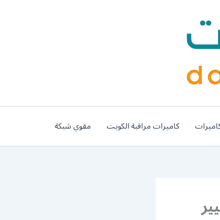
اميرات
كاميرات مراقبة الكويت
مقوي شبكة
لمسايل 55445363 تغيير