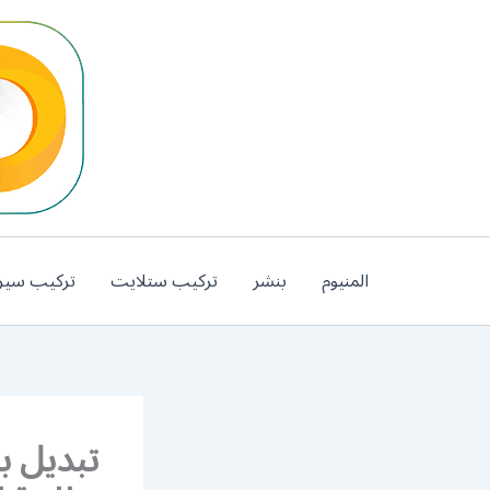
خطي
لى
لمحتوى
المنيوم
بنشر
تركيب ستلايت
تركيب سير