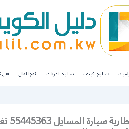
اميك
تصليح تكييف
تصليح تلفونات
فتح اقفال
فني ك
تبديل بطارية سيارة ا