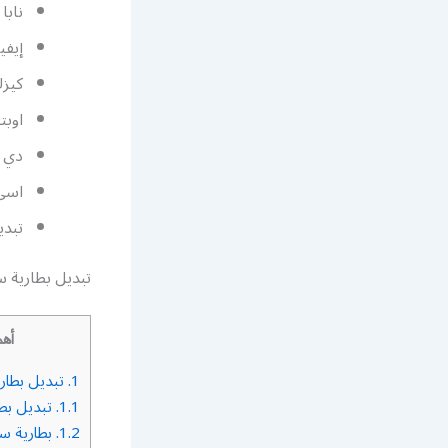
نابا 
إيفي
كيزك
اوبتي
دي ه
اسي 
تبدي
تبديل بطارية س
أهم
1.
تبديل بطاري
1.1.
تبديل بط
1.2.
بطارية سي