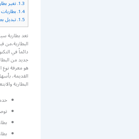
1.3.
تغير بطار
1.4.
بطاريات 
1.5.
تبديل بطا
تعد بطارية سيا
البطارية،من قب
دائماً في التك
جديد من البطار
هو معرفة نوع ا
القديمة، بأسهل
البطارية والابت
خدمة
توصي
بطار
بطار