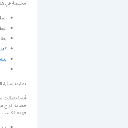
مختصة في هذا ا
البط
البط
بطار
كهرب
بنشر
بطارية سيارة ا
أينما تعطلت سي
فخدمة كراج متن
فهدفنا كسب ثقة 
ورشة