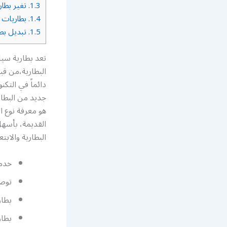
1.3.
تغير بطار
1.4.
بطاريات 
1.5.
تبديل بطا
تعد بطارية سيا
البطارية،من قب
دائماً في التك
جديد من البطار
هو معرفة نوع ا
القديمة، بأسهل
البطارية والابت
خدمة
توصي
بطار
بطار