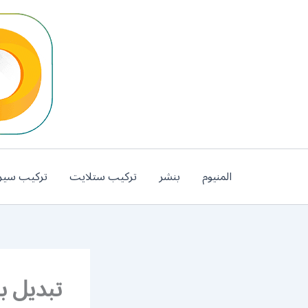
خطي
لى
لمحتوى
المنيوم
بنشر
تركيب ستلايت
تركيب سير