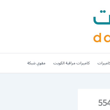
اميرات
كاميرات مراقبة الكويت
مقوي شبكة
جهراء 55445363