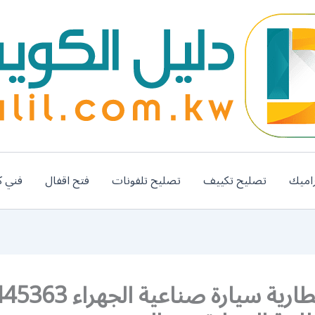
اميك
تصليح تكييف
تصليح تلفونات
فتح اقفال
فني ك
تبديل بطارية سيارة صناعية ال