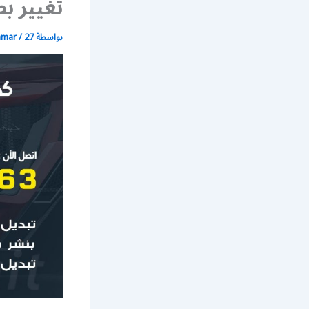
تغيير بط
بواسطة
27 أبريل، 2020
/
mmar