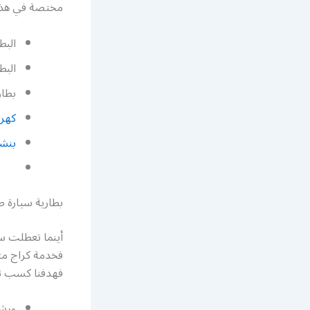
مختصة في هذا ا
البط
البط
بطار
كهرب
بنشر
بطارية سيارة ص
أينما تعطلت سي
فخدمة كراج متن
فهدفنا كسب ثقة 
ورشة