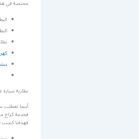
مختصة في هذا ا
البط
البط
بطار
كهرب
بنشر
بطارية سيارة 
أينما تعطلت سي
فخدمة كراج متن
فهدفنا كسب ثقة 
ورشة