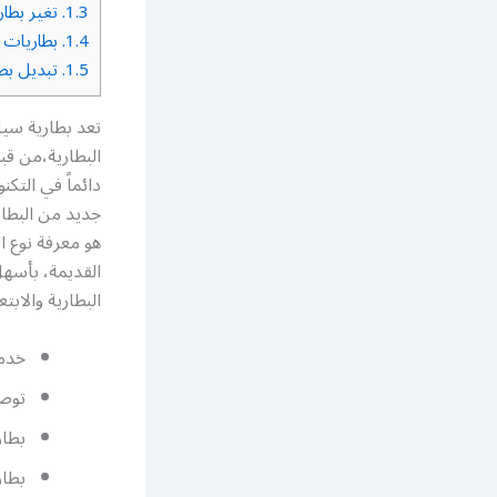
1.3.
تغير بطار
1.4.
بطاريات 
1.5.
تبديل بطا
تعد بطارية سيا
البطارية،من قب
دائماً في التك
جديد من البطار
هو معرفة نوع ا
القديمة، بأسهل
البطارية والابت
خدمة
توصي
بطار
بطار