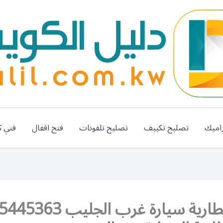
اميك
تصليح تكييف
تصليح تلفونات
فتح اقفال
فني ك
تبديل بطارية سيارة غرب الجليب 363