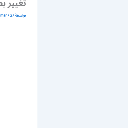
تغيير بط
بواسطة
27 أبريل، 2020
/
mmar