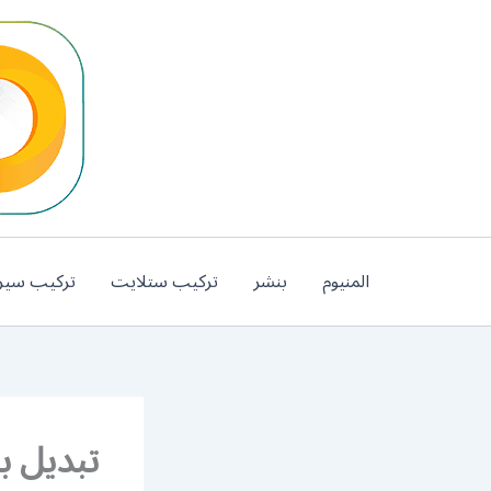
خطي
لى
لمحتوى
المنيوم
بنشر
تركيب ستلايت
تركيب سير