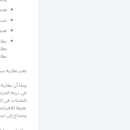
فحص 
صيان
فحص 
بطار
بطار
تغير بطارية س
وبما أن بطارية 
في درجة الحرار
عمرها الافتراض
وتحتاج إلى تبد