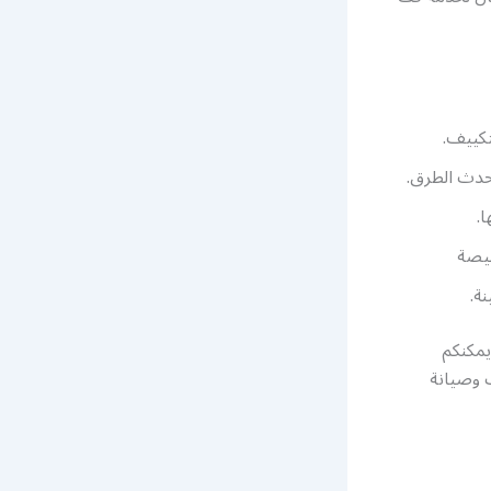
تكييف.
أحدث الطرق.
.
خيصة
ة.
يمكنكم
 وصيانة