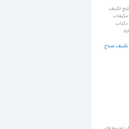
ليح تكييف
 مكيفات
 دكتات
ة.
تكييف صباح
ان لخدمة فك