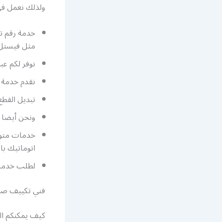
ولذلك نعمل ف
خدمة رقم ت
مثل فيستل 
نوفر لكم ع
نقدم خدمة 
تبديل القطع
ونحن أيضا 
خدمات متوف
اتوماتيك با
لطلب خدمة
فني تكييف صب
كيف يمكنكم ال