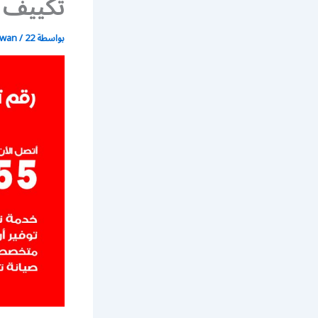
تكييف 
بواسطة
22 يونيو، 2021
/
wan