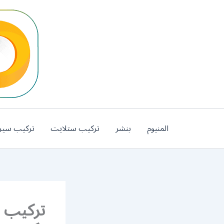
خطي
لى
لمحتوى
المنيوم
بنشر
تركيب ستلايت
تركيب سير