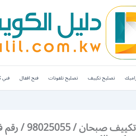
اميك
تصليح تكييف
تصليح تلفونات
فتح اقفال
فني ك
تركيب تكييف صبحان / 025055