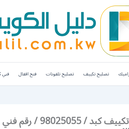
اميك
تصليح تكييف
تصليح تلفونات
فتح اقفال
فني ك
تركيب تكييف كبد / 98025055