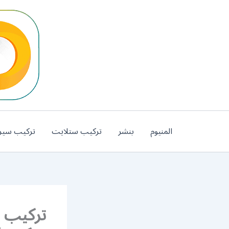
خطي
لى
لمحتوى
المنيوم
بنشر
تركيب ستلايت
تركيب سير