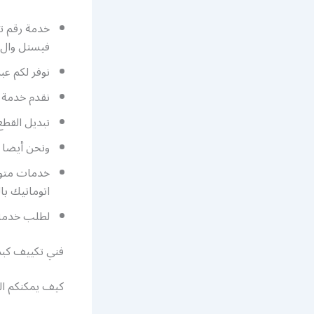
خدمة رقم تك
فيستل وال 
نوفر لكم ع
نقدم خدمة ت
تبديل القطع
ونحن أيضا 
خدمات متوف
اتوماتيك با
لطلب خدمة
فني تكييف كبد
كيف يمكنكم ال