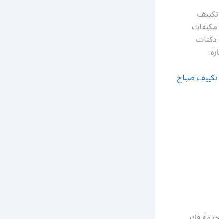
 تكييف
 مكيفات
 دكتات
ة.
تكييف صباح
لخدمة فك