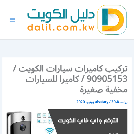
خطي
لى
لمحتوى
تركيب كاميرات سيارات الكويت /
90905153 / كاميرا للسيارات
مخفية صغيرة
بواسطة
30 يونيو، 2020
/
alsatary