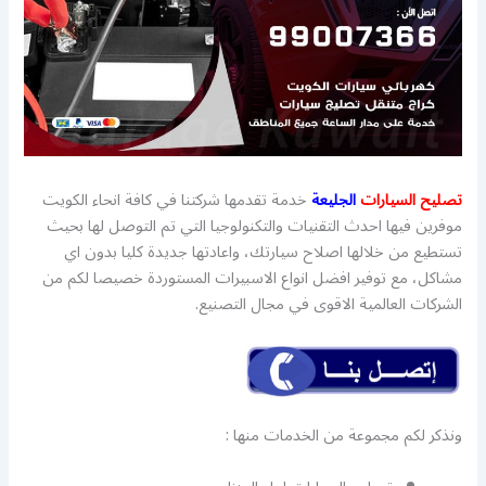
تصليح السيارات
الجليعة
خدمة تقدمها شركتنا في كافة انحاء الكويت
موفرين فيها احدث التقنيات والتكنولوجيا التي تم التوصل لها بحيث
تستطيع من خلالها اصلاح سيارتك، واعادتها جديدة كليا بدون اي
مشاكل، مع توفير افضل انواع الاسبيرات المستوردة خصيصا لكم من
الشركات العالمية الاقوى في مجال التصنيع.
ونذكر لكم مجموعة من الخدمات منها :