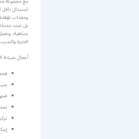
مع مجموعة مخت
استبدال ناقل ا
ومعدات تؤهلنا
بل تمتد خدماتن
متناهية، ونعمل
الخبرة والتدري
أعمال صيانة ال
فحص 
صيان
فحو
تحدي
تركي
إمكا