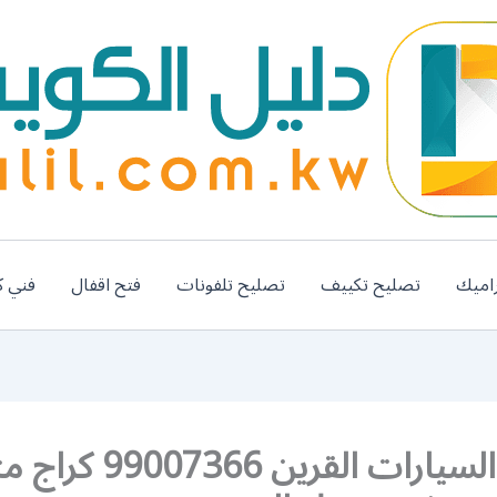
اميك
تصليح تكييف
تصليح تلفونات
فتح اقفال
فني ك
تصليح السيارات القرين 366