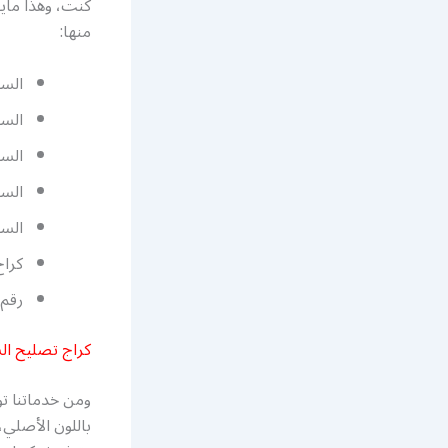
كنت، وهذا مايو
منها:
السي
السي
السي
السي
السي
كراج
رقم 
كراج تصليح ال
ومن خدماتنا ت
باللون الأصلي،