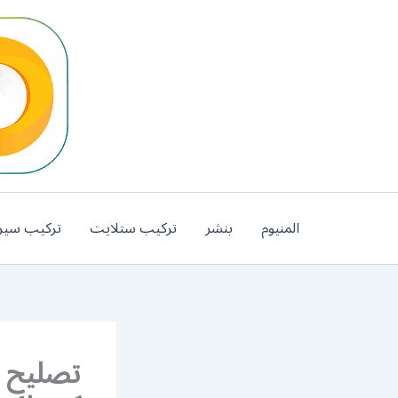
خطي
لى
لمحتوى
المنيوم
بنشر
تركيب ستلايت
تركيب سير