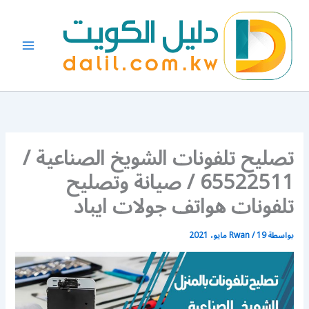
خطي
لى
لمحتوى
تصليح تلفونات الشويخ الصناعية /
65522511 / صيانة وتصليح
تلفونات هواتف جولات ايباد
بواسطة
19 مايو، 2021
/
Rwan