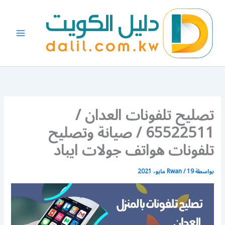
خطي
لى
لمحتوى
تصليح تلفونات العدان /
65522511 / صيانة وتصليح
تلفونات هواتف جولات ايباد
بواسطة
19 مايو، 2021
/
Rwan