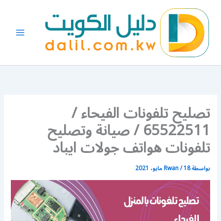
خطي
لى
لمحتوى
تصليح تلفونات الفيحاء /
65522511 / صيانة وتصليح
تلفونات هواتف جولات ايباد
بواسطة
18 مايو، 2021
/
Rwan