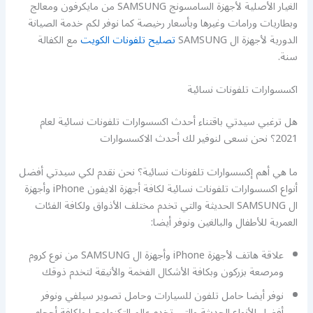
الغيار الأصلية لأجهزة السامسونج SAMSUNG من مايكرفون ومعالج
وبطاريات ورامات وغيرها وبأسعار رخيصة كما نوفر لكم خدمة الصيانة
الدورية لأجهزة ال SAMSUNG
تصليح تلفونات الكويت
مع الكفالة
سنة.
اكسسوارات تلفونات نسائية
هل ترغبي سيدتي باقتناء أحدث اكسسوارات تلفونات نسائية لعام
2021؟ نحن نسعى لنوفير لك أحدث الاكسسوارات
ما هي أهم إكسسوارات تلفونات نسائية؟ نحن نقدم لكي سيدتي أفضل
أنواع اكسسوارات تلفونات نسائية لكافة أجهزة الايفون iPhone وأجهزة
ال SAMSUNG الحديثة والتي تخدم مختلف الأذواق ولكافة الفئات
العمرية للأطفال والبالغين ونوفر أيضا:
علاقة هاتف لأجهزة iPhone وأجهزة ال SAMSUNG من نوع كروم
ومرصعة بزركون وبكافة الأشكال الفخمة والأنيقة لتخدم ذوقك
نوفر أيضا حامل تلفون للسيارات وحامل تصوير سيلفي ونوفر
أفضل الأنواع الحديثة والتي تخدم عالم التكنولوجيا ولكافة أحجام