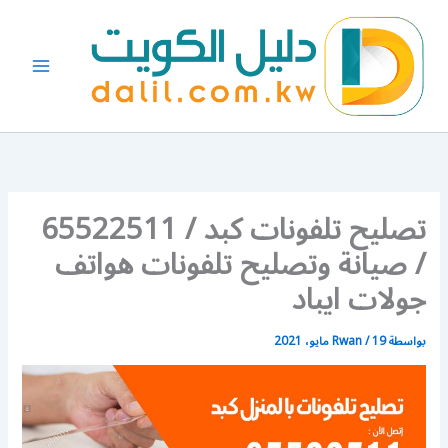
خطي
لى
لمحتوى
تصليح تلفونات كبد / 65522511
/ صيانة وتصليح تلفونات هواتف
جولات ايباد
بواسطة
19 مايو، 2021
/
Rwan