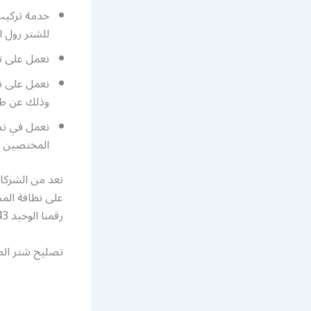
خدمة تركيب 
للشتر رول ا
نعمل على ت
نعمل على تأ
وذلك عن طريق 
نعمل في تص
المختصين
نعد من الشركا
على نظافة المسا
رقمنا الوحيد 52227343 واستفد من اعمال شركتنا العديدة والمتنوعة أيضا
تصليح شتر الص