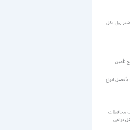
شتر رول بكل
ع تأمين
بأفضل انواع
لف محافظات
ثل براغي