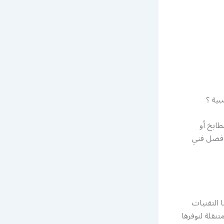
ية ؟
طابخ أو
 أفضل فني
 التقنيات
نقلة لنوفرها