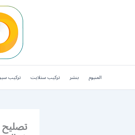
خطي
لى
لمحتوى
المنيوم
بنشر
تركيب ستلايت
تركيب سير