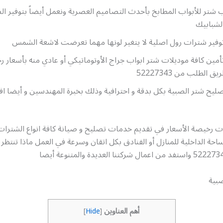
شتر للأبواب المطابخ بأحدث التصاميم العصرية ونعمل أيضاً بتوفير الص
لشبابيك
وفير شترات رول اصلية لا يتغير لونها مهما تعرضت لاشعة الشمس
مين كافة موديلات شتر ابواب جراج الأوتوماتيكي أو عادي منه بأسعار ر
الطلب من 52227343
ليح شتر الصبية بكل بدقة و احترافية وذلك بخبرة المهندسين و أيضا 
ت رخيصة الأسعار في تقديم خدمات تصليح و صيانة كافة انواع الشترات
حة الداخلية للمنازل أو الفنادق بكل اتقان وسرعة في العمل ماذا تنتظر اط
بية
أهم العناوين
]
Hide
[