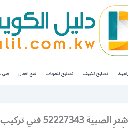
اميك
تصليح تكييف
تصليح تلفونات
فتح اقفال
فني ك
تصليح شتر الصبية 52227343 فني