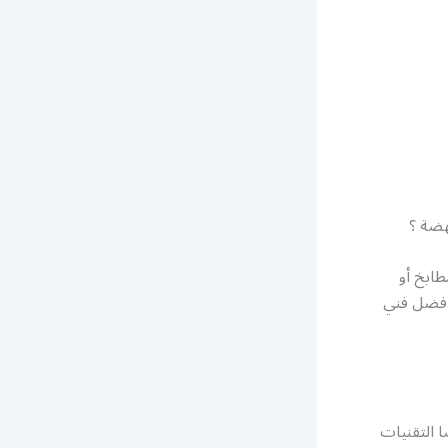
هضة ؟
طابخ أو
 أفضل فني
 التقنيات