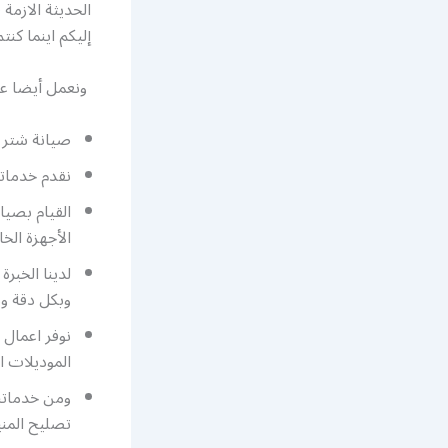
الحديثة الازمة
إليكم اينما كنتم
ونعمل أيضا على
صيانة شتر ال
نقدم خدماتنا على مدار 24 ساعة وطيلة أيام ا
القيام بصيا
الأجهزة ال
لدينا الخبر
وبكل دقة ومه
نوفر اعمال 
الموديلات ا
ومن خدماتن
تصليح المني