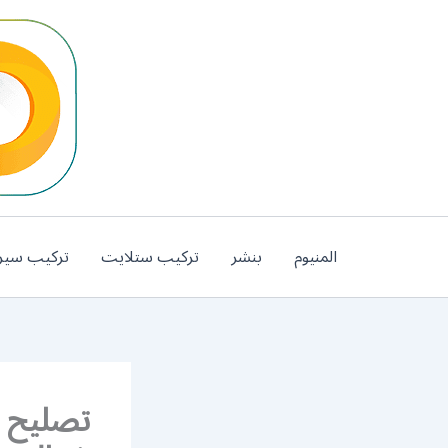
خطي
لى
لمحتوى
المنيوم
بنشر
تركيب ستلايت
تركيب سير