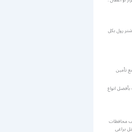
 أو أعطال .
شتر رول بكل
ع تأمين
بأفضل انواع
تلف محافظات
ثل براغي