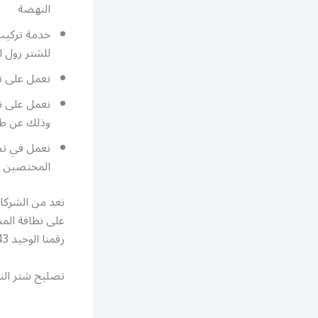
النهضة
خدمة تركيب 
للشتر رول ا
نعمل على ت
نعمل على تأ
وذلك عن طريق 
نعمل في تص
المختصين
نعد من الشركا
على نظافة المسا
رقمنا الوحيد 52227343 واستفد من اعمال شركتنا العديدة والمتنوعة أيضا
تصليح شتر ال