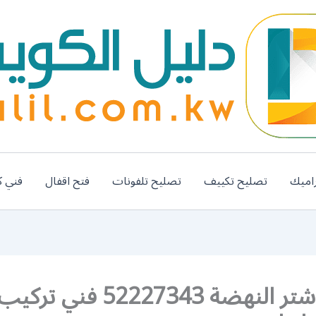
اميك
تصليح تكييف
تصليح تلفونات
فتح اقفال
فني ك
تصليح شتر النهضة 52227343 فن