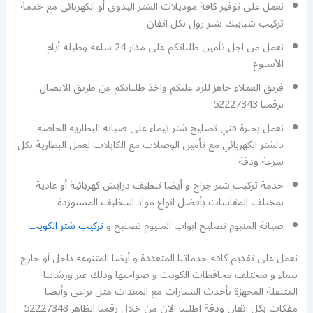
نعمل على توفير كافة موديلات الشتر اليدوي أو الكهربائي مع خدمة
تركيب شبابيك شتر رول بكل اتقان
نعمل من اجل تأمين طلباتكم على مدار 24 ساعة وطيلة أيام
الأسبوع
فريق العملاء جاهز للرد عليكم واخذ طلباتكم عن طريق الاتصال
برقمنا 52227343
نعمل بخبرة فني تصليح شتر تيماء على صيانة البطارية الخاصة
بالشتر الكهربائي مع تأمين الوصلات مع الكابلات لعمل البطارية بكل
سرعة ودقة
خدمة تركيب شتر جراج و أيضا تنظيف درايش كهربائية أو عادية
بمختلف المقاسات بأفضل انواع مواد التنظيف المستوردة
صيانة المنيوم تصليح ابواب المنيوم تصليح و
تركيب شتر الكويت
نعمل على تقديم كافة خدماتنا المتعددة و أيضا المتنوعة داخل أو خارج
تيماء و بمختلف محافظات الكويت و ضواحيها وذلك عبر ورشاتنا
المتنقلة المجهزة بأحدث السيارات مع المعدات مثل براغي وأيضا
مفكات بكل اتقان ودقة اطلبنا الآن من خلال رقمنا الظاهر 52227343