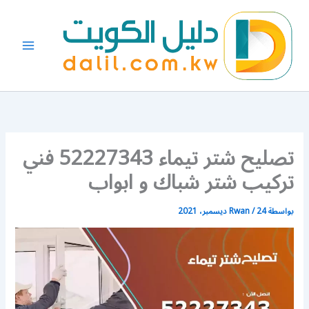
خطي
لى
لمحتوى
تصليح شتر تيماء 52227343 فني
تركيب شتر شباك و ابواب
بواسطة
24 ديسمبر، 2021
/
Rwan