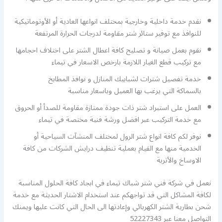
نقدم خدمة داخلية وخارجية بمختلف انواعها العادية أو الأوتوماتيكية
للنوافذ مع توفير ستائر شتر مقاومة لدرجات الحرارة المرتفعة
نقوم بعمل صيانة و تصليح كافة اعطال الشتر على اختلاف احجامها
مع تركيب قطع الغيار اللازمة بارخص الاسعار في تيماء
خدمة تفصيل شترات لشبابيك المنازل و نوافذ المطابخ
بالسماكة التي يرغب بها العميل وباسعار مناسبة
العمل على استيراد شتر ذات جودة ممتازة مقاومة للصدأ أو الحروق
مع خدمة التركيب عبر افضل ورشة فنية مختصة في تيماء
نوفر لكم كافة انواع شتر الرول لمختلف المنشآت السياحية أو
الخدمية منها مع القيام بعملية تنظيف درايش الشركات من كافة
الاوساخ والأتربة
نعمل في شركة فني شتر شباك تيماء في ابجاد كافة الحلول المناسبة
لكافة المشاكل التي قد تواجهكم عند استخدام الاشتار الحديثة مع خدمة
شحن بطارية الشتر الكهربائي وإعادتها الى الحال التي كانت عليها ويمنك
التواصل معنا عبر 52227343