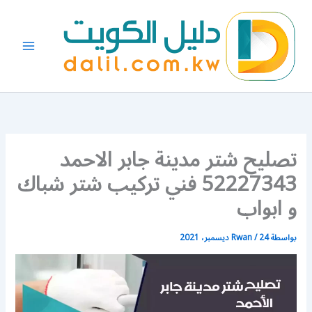
خطي
لى
لمحتوى
تصليح شتر مدينة جابر الاحمد
52227343 فني تركيب شتر شباك
و ابواب
بواسطة
24 ديسمبر، 2021
/
Rwan