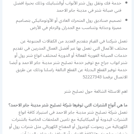
خدمة فك ونقل رول شتر الأبواب أوالشبابيك وذلك بخبرة افضل
فني صيانة شتر في مدينة جابر الاحمد
تصميم صناديق رول المتحرك العادي أو الأوتوماتيكي بتصاميم
مميزة وجذابة وتتناسب مع الجدران والرخام في الأرض
تعمل شركتنا في القيام بتقديم العديد من الكفالات المتنوعة عن
مختلف الأعمال التي تعمل بها عبر أفضل العمال المدربين في تقديم
خدمات الصيانة الفورية الفعالة أو الدورية لمختلف انواع شتر رول أو
شتر ابواب جراج مع توفير خدمة تصليح شتر مدينة جابر الاحمد و أيضا
خدمة توفير القطع البديلة عن القطع التالفة راسلنا وذلك عن طريق
الاتصال برقمنا 52227343
اهم الاسئلة الشائعة حول تصليح شتر
ما هي أنواع الشترات التي توفرها شركة تصليح شتر مدينة جابر الاحمد؟
تعمل شركة تصليح شتر مدينة جابر الاحمد في استيراد كافة انواع
الشترات اليدوية أو الميكانيكية مع تامين الملحقات الخاصة بالشترات
الكهربائية من ريمونت كونترول أو المفتاح الكهربائي مثل شترات رول أو
شترات جراج وغيرها لكافة الابواب أو النوافذ ولمختلف المنشآت