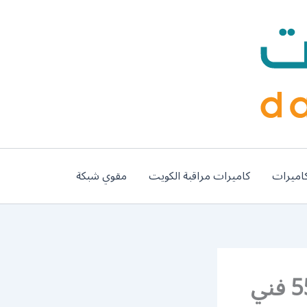
اميرات
كاميرات مراقبة الكويت
مقوي شبكة
تصليح مكيف السيارات الاوروبية 55445363 فني