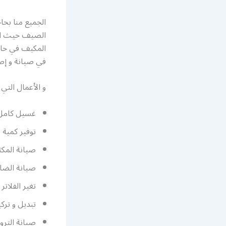
الجميع منا بح
الصيف حيث الحر
المكيف في حالة
في صيانة و إص
و الأعمال التي 
غسيل كامل د
توفير كمية 
صيانة المكث
صيانة الضا
تغير الفلاتر 
تبديل و تر
صيانة التر