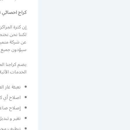
كراج اخصائي ت
إن كثرة المراك
لكننا نحن نخت
عن شركة متميزة
سيؤدون جميع ا
يضم كراجنا الم
الخدمات الآتية 
تعبئة غاز ال
اصلاح أي ك
إصلاح ضاغط
تغير و تبديل
تنظيف مخرج