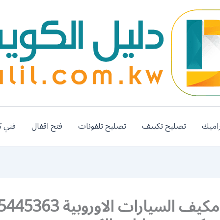
اميك
تصليح تكييف
تصليح تلفونات
فتح اقفال
فني ك