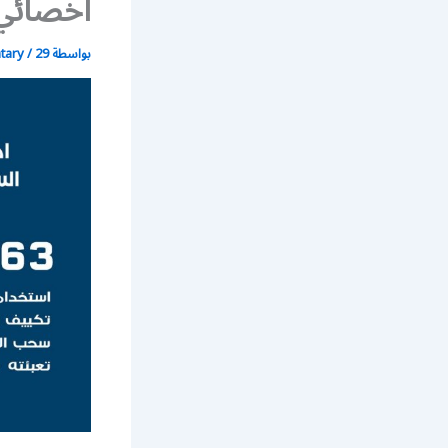
اخصائي
بواسطة
29 أبريل، 2020
/
atary