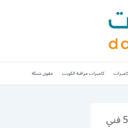
اميرات
كاميرات مراقبة الكويت
مقوي شبكة
تصليح مكيف سيارة نيسان ليف 55445363 فني