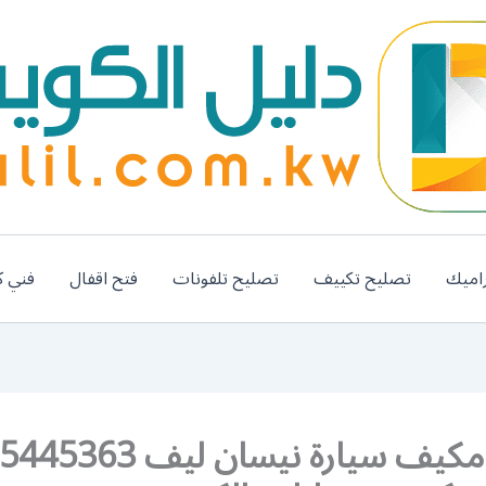
اميك
تصليح تكييف
تصليح تلفونات
فتح اقفال
فني ك