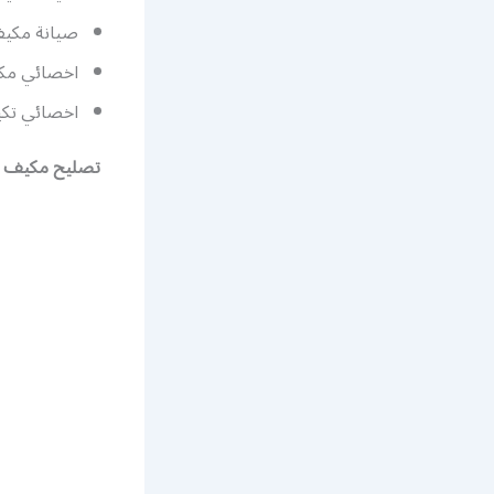
صيانة مكيف
اخصائي مك
اخصائي تك
تصليح مكيف س