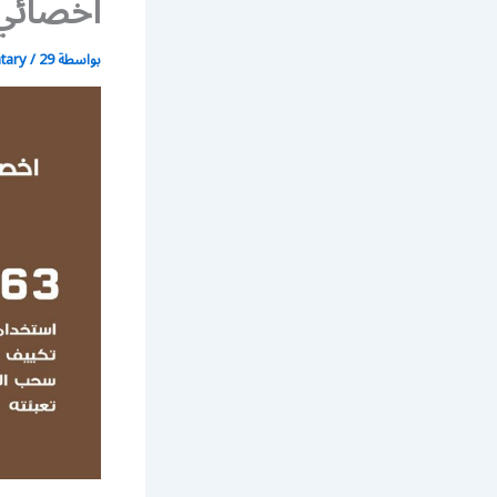
اخصائي
بواسطة
29 أبريل، 2020
/
atary