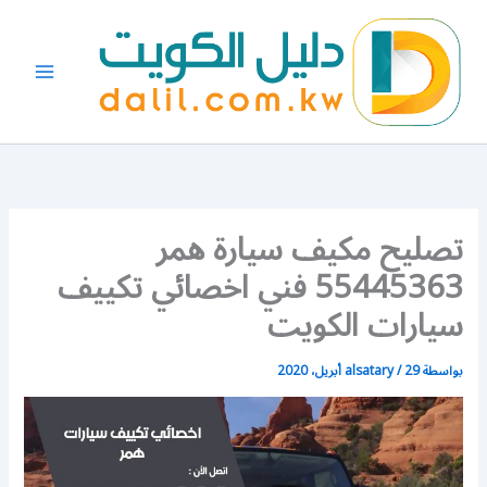
خطي
لى
لمحتوى
تصليح مكيف سيارة همر
55445363 فني اخصائي تكييف
سيارات الكويت
بواسطة
29 أبريل، 2020
/
alsatary