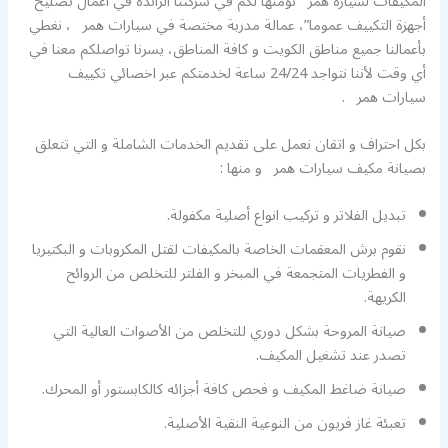
المكيفات لسيارة همر نؤمنها لكم في شركتنا الرائدة في أعمال تصليح
أجهزة التكييف عموما”، عمالة مدربة مختصة في سيارات همر ، نغطي
بأعمالنا جميع مناطق الكويت و كافة المناطق، يسرنا تواصلكم معنا في
أي وقت لأننا نتواجد 24/24 ساعة لخدمتكم عبر اخصائي تكييف
سيارات همر .
بكل احتراف و اتقان نعمل على تقديم الخدمات الشاملة و التي تتعلق
بصيانة مكيف سيارات همر و منها :
تبديل الفلاتر و تركيب انواع أصلية مكفولة.
نقوم برش المعقمات الخاصة بالمكيفات لقتل المكروبات و البكتيريا
و الفطريات المتجمعة في المبخر و الفلتر للتخلص من الروائح
الكريهة.
صيانة المروحة بشكل دوري للتخلص من الأصوات العالية التي
تصدر عند تشغيل المكيف.
صيانة ضاغط المكيف و فحص كافة أجزائه كالكابستور أو المحرك.
تعبئة غاز فريون من النوعية النقية الأصلية.