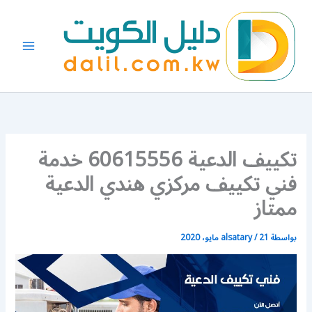
خطي
لى
لمحتوى
تكييف الدعية 60615556 خدمة
فني تكييف مركزي هندي الدعية
ممتاز
بواسطة
21 مايو، 2020
/
alsatary