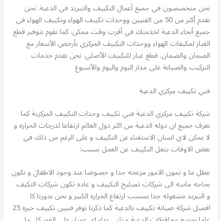
نحن متخصصون في جميع أعمال التكييف والتبريد في الدعية. نحن
نقدم أكثر من 50 من الفنيين ووحدات تكييف الهواء وتكييف الهواء في
جميع أنحاء الدعية لخدمتك في أقرب وقت ممكن. كما نقوم بتوفير قطع
الغيار لمكيفات الهواء ووحدات التكييف المركزي بأرخص الأسعار مع
الضمان والضمان. قطع غيار للتكييف الأصلي. نحن نقدم خدمات
التركيب والصيانة على مدار اليوم واليوم والأسبوع
فني تكييف مركزي الدعية
شركة تكييف مركزي الدعية فني تكييف وحدات التكييف المركزية كما
نعرف جميع ان دوله الدعية من اكثر دول العالم ارتفاعا لدرجات الحراره و
لا يمكن لاي انسان الاستغناء عن التكييف و على الرغم من ذلك في
بعض الاوقات يتعل التكييف عن العمل بسبب:
عطل ما و تمون الامور مزعجه جدا و خصوصا عند وجود الاطفال و نكون
بحاجه ماسه الى شركات تصليح التكييف و عاده تكون شركات التكيف
و التبريد مشغوله جدا بسسب ارتفاع الحراره الكبير و نحن بدورنا كا
افضل شركة صيانة تكييف بالدعية كما ذكرنا نوفر فنيين تكييف خبره 25
عاما بجميع محافظات الدعية و نلبي نداء اي عميل على الفور كل ما