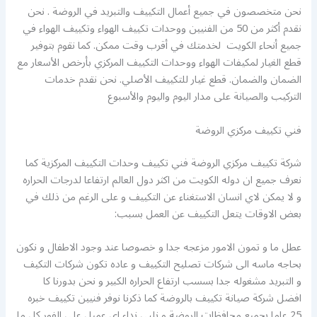
نحن متخصصون في جميع أعمال التكييف والتبريد في الروضة . نحن
نقدم أكثر من 50 من الفنيين ووحدات تكييف الهواء وتكييف الهواء في
جميع أنحاء الكويت لخدمتك في أقرب وقت ممكن. كما نقوم بتوفير
قطع الغيار لمكيفات الهواء ووحدات التكييف المركزي بأرخص الأسعار مع
الضمان والضمان. قطع غيار للتكييف الأصلي. نحن نقدم خدمات
التركيب والصيانة على مدار اليوم واليوم والأسبوع
فني تكييف مركزي الروضة
شركة تكييف مركزي الروضة فني تكييف وحدات التكييف المركزية كما
نعرف جميع ان دوله الكويت من اكثر دول العالم ارتفاعا لدرجات الحراره
و لا يمكن لاي انسان الاستغناء عن التكييف و على الرغم من ذلك في
بعض الاوقات يتعل التكييف عن العمل بسبب:
عطل ما و تمون الامور مزعجه جدا و خصوصا عند وجود الاطفال و نكون
بحاجه ماسه الى شركات تصليح التكييف و عاده تكون شركات التكيف
و التبريد مشغوله جدا بسسب ارتفاع الحراره الكبير و نحن بدورنا كا
افضل شركة صيانة تكييف بالروضة كما ذكرنا نوفر فنيين تكييف خبره
25 عاما بجميع محافظات الروضة و نلبي نداء اي عميل على الفور كل ما