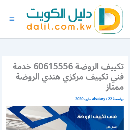
خطي
لى
لمحتوى
تكييف الروضة 60615556 خدمة
فني تكييف مركزي هندي الروضة
ممتاز
بواسطة
22 مايو، 2020
/
alsatary