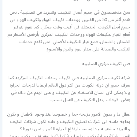
نحن متخصصون في جميع أعمال التكييف والتبريد في الصليبية . نحن
نقدم أكثر من 50 من الفنيين ووحدات تكييف الهواء وتكييف الهواء في
جميع أنحاء الكويت لخدمتك في أقرب وقت ممكن. كما نقوم بتوفير
قطع الغيار لمكيفات الهواء ووحدات التكييف المركزي بأرخص الأسعار مع
الضمان والضمان. قطع غيار للتكييف الأصلي. نحن نقدم خدمات
التركيب والصيانة على مدار اليوم واليوم والأسبوع
فني تكييف مركزي الصليبية
شركة تكييف مركزي الصليبية فني تكييف وحدات التكييف المركزية كما
نعرف جميع ان دوله الكويت من اكثر دول العالم ارتفاعا لدرجات الحراره
و لا يمكن لاي انسان الاستغناء عن التكييف و على الرغم من ذلك في
بعض الاوقات يتعل التكييف عن العمل بسبب:
عطل ما و تمون الامور مزعجه جدا و خصوصا عند وجود الاطفال و نكون
بحاجه ماسه الى شركات تصليح التكييف و عاده تكون شركات التكيف
و التبريد مشغوله جدا بسسب ارتفاع الحراره الكبير و نحن بدورنا كا
افضل شركة صيانة تكييف بالصليبية كما ذكرنا نوفر فنيين تكييف خبره