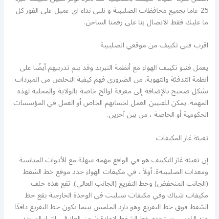
25 عاما بجميع محافظات الصليبية و نلبي نداء اي عميل على الفور كل
ما عليك فقط الاتصال بنا على رقمنا الساخن.
اقرب فني تكييف من موقعي الصليبية
يعمل فنيو تكييف الهواء مع أنظمة التبريد وقد يتم تدريبهم أيضًا على
أنظمة التدفئة والتهوية. من الضروري فهم كيفية التخلص من المبردات
بشكل صحيح بالإضافة إلى معرفة لوائح خاصة بالولاية والمحلية لهذه
المهمة. يمكن للفنيين العمل لحسابهم الخاص أو العمل في المؤسسات
الحكومية أو الخاصة ، من بين آخرين.
تعبئة غاز المكيفات
إن تعبئة غاز التكييف هو في الواقع مهمة سهلة مع الأدوات المناسبة
ومعدات الصليبيةة. أولاً ، في مكيفات الهواء حدد موقع خط الشفط
(الجانب المنخفض) وخط التفريغ (الجانب العالي). تقع هذه خلف
مكيفات شباك وفي مكيفات سبليت في الوحدة الخارجية يقع خط
الشفط فوق خط التفريغ وهو بارد الملمس بينما يكون خط التفريغ دافئًا
عند اللمس. يستخدم خط الشفط لإعادة شحن الغاز إلى التيار المتردد.